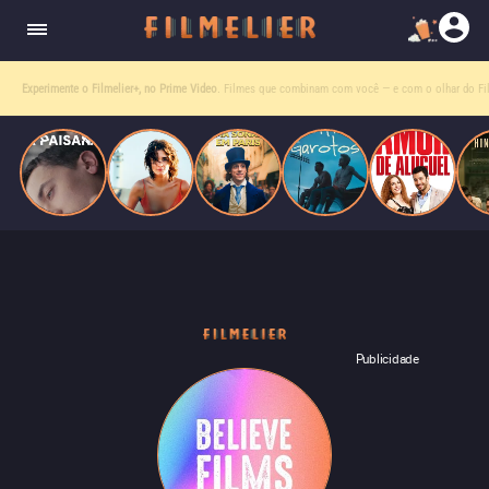
homens gays, coloca sua carreira em risco
quando se apaixona por um de seus alvos.
Entre tantas opções,
receba o que mais vale seu tempo!
Toda sexta, no seu e-mail.
Publicidade