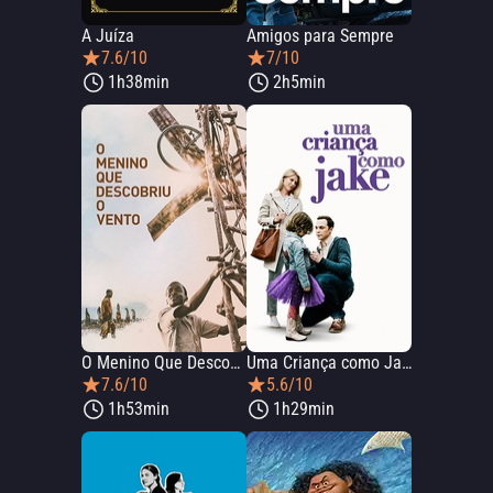
A Juíza
Amigos para Sempre
7.6/10
7/10
1h38min
2h5min
O Menino Que Descobriu o Vento
Uma Criança como Jake
7.6/10
5.6/10
1h53min
1h29min