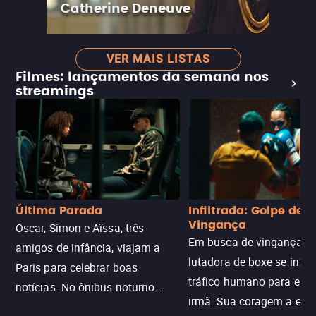
Catherine Deneuve
VER MAIS LISTAS
Filmes: lançamentos da semana nos
streamings
Última Parada
Infiltrada: Golpe de
Vingança
Oscar, Simon e Aïssa, três
Em busca de vingança, u
amigos de infância, viajam a
lutadora de boxe se infilt
Paris para celebrar boas
tráfico humano para enco
notícias. No ônibus noturno
irmã. Sua coragem a enfr
N121 de volta, uma troca entre