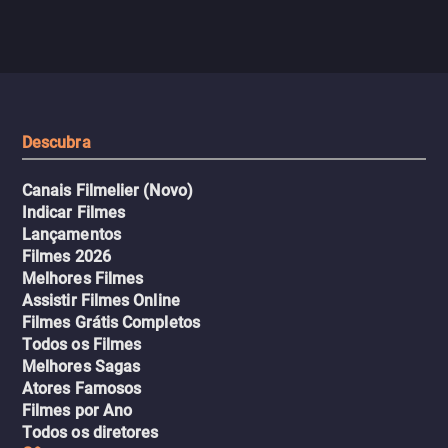
com criminosos implacáv
passageiros escala e a situação
segredos perigosos e sit
sai do controle, transformando a
que testam sua resistênci
viagem em um intenso thriller
urbano.
Descubra
Canais Filmelier (Novo)
Indicar Filmes
Lançamentos
Filmes 2026
Melhores Filmes
Assistir Filmes Online
Filmes Grátis Completos
Todos os Filmes
Melhores Sagas
Atores Famosos
Filmes por Ano
Todos os diretores