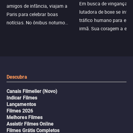
Em busca de vingança, u
amigos de infância, viajam a
lutadora de boxe se infilt
Paris para celebrar boas
tráfico humano para enco
notícias. No ônibus noturno
irmã. Sua coragem a enfr
N121 de volta, uma troca entre
com criminosos implacáv
passageiros escala e a situação
segredos perigosos e sit
sai do controle, transformando a
que testam sua resistênci
viagem em um intenso thriller
urbano.
Descubra
Canais Filmelier (Novo)
Indicar Filmes
Lançamentos
Filmes 2026
Melhores Filmes
Assistir Filmes Online
Filmes Grátis Completos