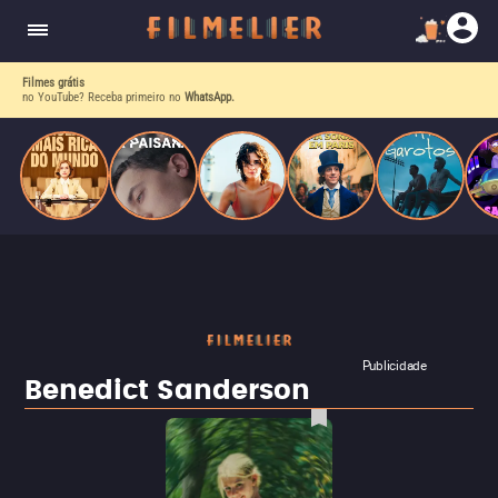
corrupção política envolvendo um ex-presidente.
do
Mundo
Filmes grátis
no YouTube? Receba primeiro no
WhatsApp.
Publicidade
Benedict Sanderson