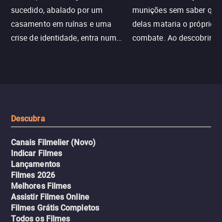
sucedido, abalado por um
munições sem saber qu
casamento em ruínas e uma
delas mataria o próprio f
crise de identidade, entra num
combate. Ao descobrir a
jogo sexualizado de gato e rato
verdade, ela deixa a rotin
com uma mulher branca
fábrica e parte em uma 
misteriosa no metrô. A escalada
implacável contra quem
leva a um desfecho violento.
escondeu os fatos, dispo
tudo pela vingança.
Descubra
Canais Filmelier (Novo)
Indicar Filmes
Lançamentos
Filmes 2026
Melhores Filmes
Assistir Filmes Online
Filmes Grátis Completos
Todos os Filmes