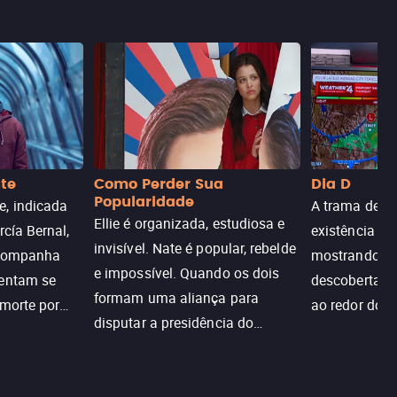
nte
Como Perder Sua
Dia D
Popularidade
, indicada
A trama de DI
Ellie é organizada, estudiosa e
rcía Bernal,
existência de
invisível. Nate é popular, rebelde
acompanha
mostrando c
e impossível. Quando os dois
tentam se
descoberta ir
formam uma aliança para
 morte por
ao redor do 
disputar a presidência do
logia que
sociedade atu
colégio, o plano era simples —
 chance de
até o coração resolver complicar
am.