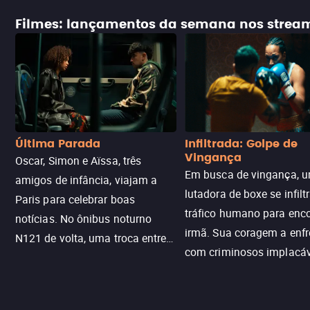
Filmes: lançamentos da semana nos strea
Última Parada
Infiltrada: Golpe de
Vingança
Oscar, Simon e Aïssa, três
Em busca de vingança, u
amigos de infância, viajam a
lutadora de boxe se infilt
Paris para celebrar boas
tráfico humano para enco
notícias. No ônibus noturno
irmã. Sua coragem a enfr
N121 de volta, uma troca entre
com criminosos implacáv
passageiros escala e a situação
segredos perigosos e sit
sai do controle, transformando a
que testam sua resistênci
viagem em um intenso thriller