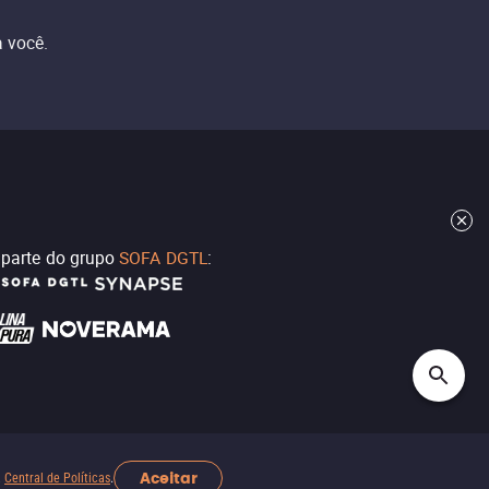
 você.
z parte do grupo
SOFA DGTL
:
Aceitar
a
Central de Políticas
.