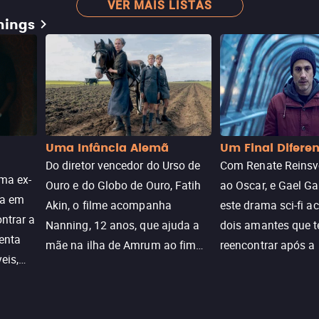
VER MAIS LISTAS
mings
Uma Infância Alemã
Um Final Difere
Do diretor vencedor do Urso de
Com Renate Reinsve
ma ex-
Ouro e do Globo de Ouro, Fatih
ao Oscar, e Gael Ga
ra em
Akin, o filme acompanha
este drama sci-fi 
ntrar a
Nanning, 12 anos, que ajuda a
dois amantes que 
enta
mãe na ilha de Amrum ao fim
reencontrar após a
eis,
da guerra. Quando a paz chega,
meio de uma tecno
uações
a aparente proteção da ilha se
oferece uma última
a.
rompe e ele precisa encarar o
reviver o que senti