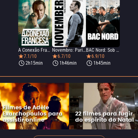
A Conexão Francesa
Novembro: Paris Atacado
BAC Nord: Sob Pressão
7.1/10
6.7/10
6.9/10
2h15min
1h46min
1h45min
Filmes de Adèle
Exarchopoulos para
22 filmes para fugir
assistir online
do espírito do Natal