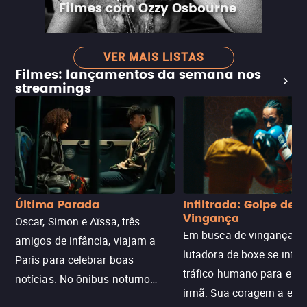
Filmes com Ozzy Osbourne
VER MAIS LISTAS
Filmes: lançamentos da semana nos
streamings
Última Parada
Infiltrada: Golpe de
Vingança
Oscar, Simon e Aïssa, três
Em busca de vingança, u
amigos de infância, viajam a
lutadora de boxe se infilt
Paris para celebrar boas
tráfico humano para enco
notícias. No ônibus noturno
irmã. Sua coragem a enfr
N121 de volta, uma troca entre