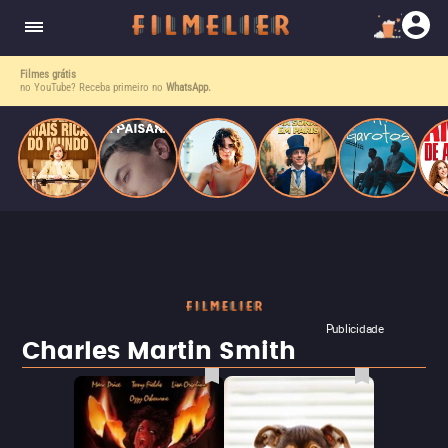
corrupção política envolvendo um ex-presidente.
do
Mundo
Filmes grátis
no YouTube? Receba primeiro no
WhatsApp.
Publicidade
Charles Martin Smith