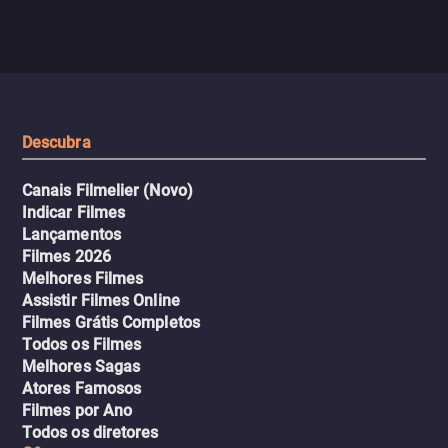
com criminosos implacáv
passageiros escala e a situação
segredos perigosos e sit
sai do controle, transformando a
que testam sua resistênci
viagem em um intenso thriller
urbano.
Descubra
Canais Filmelier (Novo)
Indicar Filmes
Lançamentos
Filmes 2026
Melhores Filmes
Assistir Filmes Online
Filmes Grátis Completos
Todos os Filmes
Melhores Sagas
Atores Famosos
Filmes por Ano
Todos os diretores