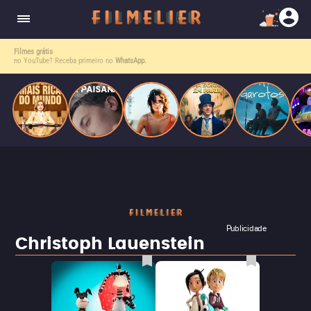
corrupção política envolvendo um ex-presidente.
do
Mundo
Filmes grátis
no YouTube? Receba primeiro no
WhatsApp.
Publicidade
Christoph Lauenstein