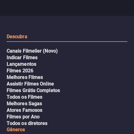
com uma mulher branca
fábrica e parte em uma 
misteriosa no metrô. A escalada
implacável contra quem
leva a um desfecho violento.
escondeu os fatos, dispo
tudo pela vingança.
Descubra
Canais Filmelier (Novo)
Indicar Filmes
Lançamentos
Filmes 2026
Melhores Filmes
Assistir Filmes Online
Filmes Grátis Completos
Todos os Filmes
Melhores Sagas
Atores Famosos
Filmes por Ano
Todos os diretores
Gêneros