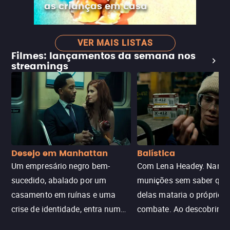
as crianças em casa
VER MAIS LISTAS
Filmes: lançamentos da semana nos
streamings
Desejo em Manhattan
Balística
Um empresário negro bem-
Com Lena Headey. Nanc
sucedido, abalado por um
munições sem saber qu
casamento em ruínas e uma
delas mataria o próprio f
crise de identidade, entra num
combate. Ao descobrir a
jogo sexualizado de gato e rato
verdade, ela deixa a rotin