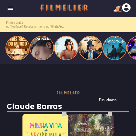
corrupção política envolvendo um ex-presidente.
do
Mundo
Filmes grátis
no YouTube? Receba primeiro no
WhatsApp.
Publicidade
Claude Barras