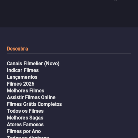
N121 de volta, uma troca entre
com criminosos implacáv
passageiros escala e a situação
segredos perigosos e sit
sai do controle, transformando a
que testam sua resistênci
viagem em um intenso thriller
urbano.
Descubra
Canais Filmelier (Novo)
Indicar Filmes
Lançamentos
Filmes 2026
Melhores Filmes
Assistir Filmes Online
Filmes Grátis Completos
Todos os Filmes
Melhores Sagas
Atores Famosos
Filmes por Ano