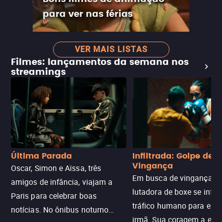
para ver nas férias
VER MAIS LISTAS
Filmes: lançamentos da semana nos
streamings
Última Parada
Infiltrada: Golpe de
Vingança
Oscar, Simon e Aïssa, três
Em busca de vingança, u
amigos de infância, viajam a
lutadora de boxe se infilt
Paris para celebrar boas
tráfico humano para enco
notícias. No ônibus noturno
irmã. Sua coragem a enfr