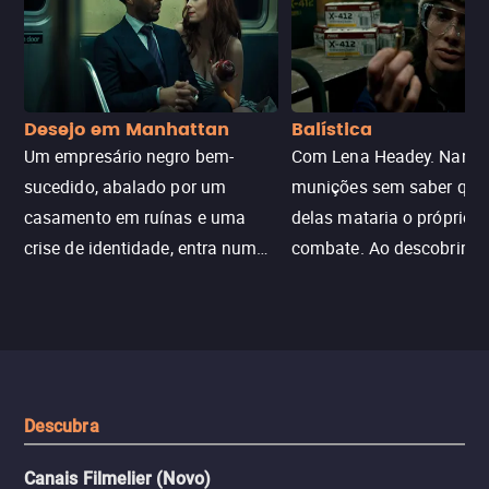
Desejo em Manhattan
Balística
Um empresário negro bem-
Com Lena Headey. Nanc
sucedido, abalado por um
munições sem saber qu
casamento em ruínas e uma
delas mataria o próprio f
crise de identidade, entra num
combate. Ao descobrir a
jogo sexualizado de gato e rato
verdade, ela deixa a rotin
com uma mulher branca
fábrica e parte em uma 
misteriosa no metrô. A escalada
implacável contra quem
leva a um desfecho violento.
escondeu os fatos, dispo
tudo pela vingança.
Descubra
Canais Filmelier (Novo)