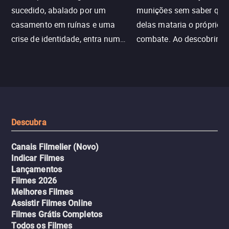
sucedido, abalado por um
munições sem saber qu
casamento em ruínas e uma
delas mataria o próprio f
crise de identidade, entra num
combate. Ao descobrir a
jogo sexualizado de gato e rato
verdade, ela deixa a rotin
com uma mulher branca
fábrica e parte em uma 
misteriosa no metrô. A escalada
implacável contra quem
leva a um desfecho violento.
escondeu os fatos, dispo
tudo pela vingança.
Descubra
Canais Filmelier (Novo)
Indicar Filmes
Lançamentos
Filmes 2026
Melhores Filmes
Assistir Filmes Online
Filmes Grátis Completos
Todos os Filmes