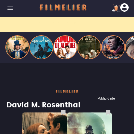
enquanto luta contra uma doença. Ele compõe
Paris
obras-primas, participa de festas e busca romance
em meio a círculos aristocráticos e reais.
Filmes grátis
no YouTube? Receba primeiro no
WhatsApp.
Publicidade
David M. Rosenthal