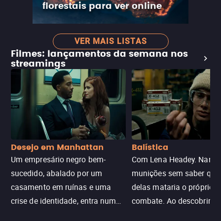
florestais para ver online
VER MAIS LISTAS
Filmes: lançamentos da semana nos
streamings
Desejo em Manhattan
Balística
Um empresário negro bem-
Com Lena Headey. Nanc
sucedido, abalado por um
munições sem saber qu
casamento em ruínas e uma
delas mataria o próprio f
crise de identidade, entra num
combate. Ao descobrir a
jogo sexualizado de gato e rato
verdade, ela deixa a rotin