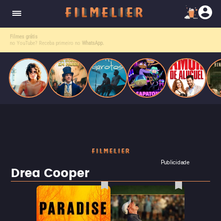
o desejo e a dor, a linha entre o livro que ele
escrevia e a vida real começa a desaparecer.
Filmes grátis
no YouTube? Receba primeiro no
WhatsApp.
Publicidade
Drea Cooper