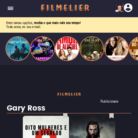
drama intenso sobre identidade, pressão social e
aceitação.
Entre tantas opções,
receba o que mais vale seu tempo!
Toda sexta, no seu e-mail.
Publicidade
Gary Ross