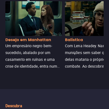
Desejo em Manhattan
Balística
Um empresário negro bem-
Com Lena Headey. Nanc
sucedido, abalado por um
munições sem saber qu
casamento em ruínas e uma
delas mataria o próprio f
crise de identidade, entra num
combate. Ao descobrir a
jogo sexualizado de gato e rato
verdade, ela deixa a rotin
com uma mulher branca
fábrica e parte em uma 
misteriosa no metrô. A escalada
implacável contra quem
leva a um desfecho violento.
escondeu os fatos, dispo
tudo pela vingança.
Descubra