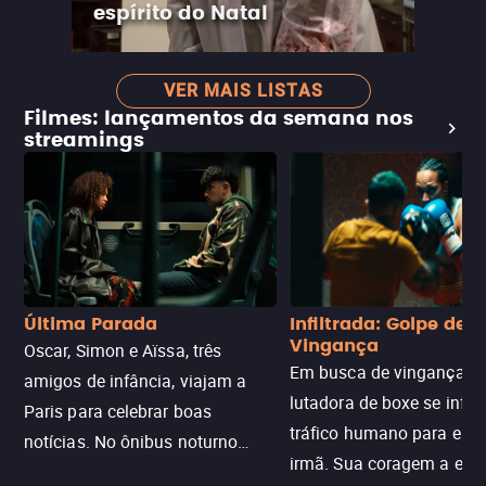
espírito do Natal
VER MAIS LISTAS
Filmes: lançamentos da semana nos
streamings
Última Parada
Infiltrada: Golpe de
Vingança
Oscar, Simon e Aïssa, três
Em busca de vingança, u
amigos de infância, viajam a
lutadora de boxe se infilt
Paris para celebrar boas
tráfico humano para enco
notícias. No ônibus noturno
irmã. Sua coragem a enfr
N121 de volta, uma troca entre