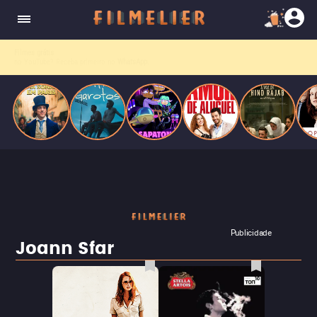
enquanto luta contra uma doença. Ele compõe
Paris
obras-primas, participa de festas e busca romance
em meio a círculos aristocráticos e reais.
Filmes grátis
no YouTube? Receba primeiro no
WhatsApp.
Publicidade
Joann Sfar