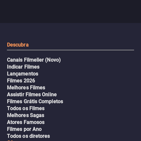
com criminosos implacáv
passageiros escala e a situação
segredos perigosos e sit
sai do controle, transformando a
que testam sua resistênci
viagem em um intenso thriller
urbano.
Descubra
Canais Filmelier (Novo)
Indicar Filmes
Lançamentos
Filmes 2026
Melhores Filmes
Assistir Filmes Online
Filmes Grátis Completos
Todos os Filmes
Melhores Sagas
Atores Famosos
Filmes por Ano
Todos os diretores