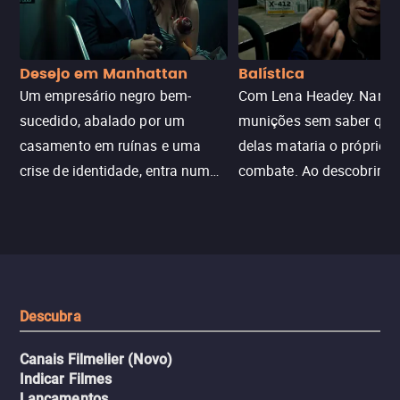
Desejo em Manhattan
Balística
Um empresário negro bem-
Com Lena Headey. Nanc
sucedido, abalado por um
munições sem saber qu
casamento em ruínas e uma
delas mataria o próprio f
crise de identidade, entra num
combate. Ao descobrir a
jogo sexualizado de gato e rato
verdade, ela deixa a rotin
com uma mulher branca
fábrica e parte em uma 
misteriosa no metrô. A escalada
implacável contra quem
leva a um desfecho violento.
escondeu os fatos, dispo
tudo pela vingança.
Descubra
Canais Filmelier (Novo)
Indicar Filmes
Lançamentos