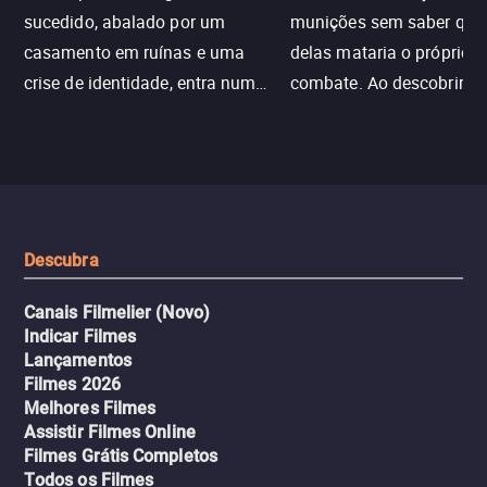
sucedido, abalado por um
munições sem saber qu
casamento em ruínas e uma
delas mataria o próprio f
crise de identidade, entra num
combate. Ao descobrir a
jogo sexualizado de gato e rato
verdade, ela deixa a rotin
com uma mulher branca
fábrica e parte em uma 
misteriosa no metrô. A escalada
implacável contra quem
leva a um desfecho violento.
escondeu os fatos, dispo
tudo pela vingança.
Descubra
Canais Filmelier (Novo)
Indicar Filmes
Lançamentos
Filmes 2026
Melhores Filmes
Assistir Filmes Online
Filmes Grátis Completos
Todos os Filmes