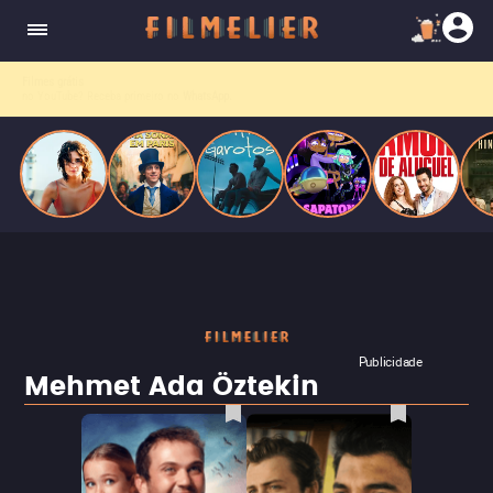
o desejo e a dor, a linha entre o livro que ele
escrevia e a vida real começa a desaparecer.
Filmes grátis
no YouTube? Receba primeiro no
WhatsApp.
Publicidade
Mehmet Ada Öztekin