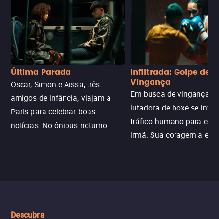
Última Parada
Infiltrada: Golpe de
Vingança
Oscar, Simon e Aïssa, três
Em busca de vingança, u
amigos de infância, viajam a
lutadora de boxe se infilt
Paris para celebrar boas
tráfico humano para enco
notícias. No ônibus noturno
irmã. Sua coragem a enfr
N121 de volta, uma troca entre
com criminosos implacáv
passageiros escala e a situação
segredos perigosos e sit
sai do controle, transformando a
que testam sua resistênci
viagem em um intenso thriller
urbano.
Descubra