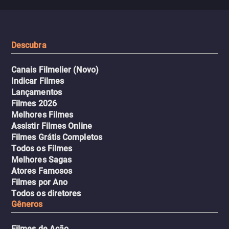
misteriosa no metrô. A escalada
implacável contra quem
leva a um desfecho violento.
escondeu os fatos, dispo
tudo pela vingança.
Descubra
Canais Filmelier (Novo)
Indicar Filmes
Lançamentos
Filmes 2026
Melhores Filmes
Assistir Filmes Online
Filmes Grátis Completos
Todos os Filmes
Melhores Sagas
Atores Famosos
Filmes por Ano
Todos os diretores
Gêneros
Filmes de Ação