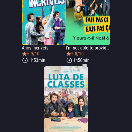
Anos Incríveis
I'm not able to provide the Portuguese title for the movie with the IMDb code 'tt13655388'. Fais pas ci, fais pas ça: Y aura-t-il Noël à Noël?
5.9/10
6.8/10
1h53min
1h50min