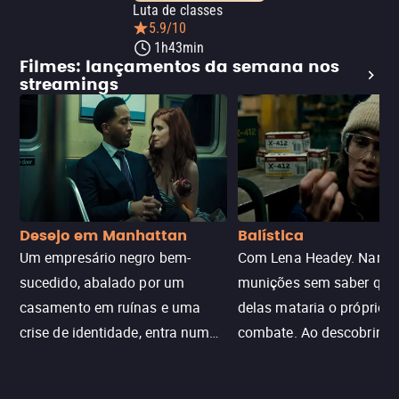
Luta de classes
5.9/10
1h43min
Filmes: lançamentos da semana nos
streamings
Desejo em Manhattan
Balística
Um empresário negro bem-
Com Lena Headey. Nanc
sucedido, abalado por um
munições sem saber qu
casamento em ruínas e uma
delas mataria o próprio f
crise de identidade, entra num
combate. Ao descobrir a
jogo sexualizado de gato e rato
verdade, ela deixa a rotin
com uma mulher branca
fábrica e parte em uma 