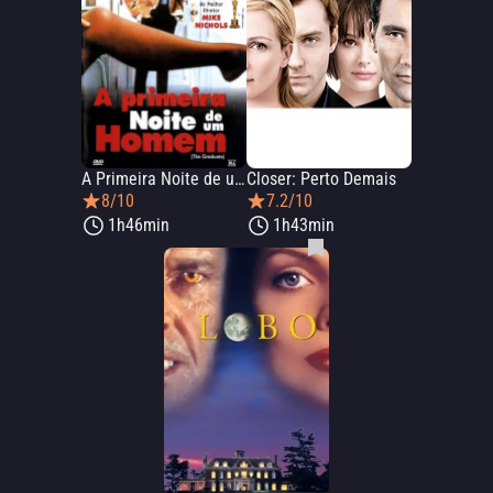
A Primeira Noite de um Homem
Closer: Perto Demais
8/10
7.2/10
1h46min
1h43min