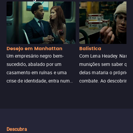
Desejo em Manhattan
Balística
Um empresário negro bem-
Com Lena Headey. Nanc
sucedido, abalado por um
munições sem saber qu
casamento em ruínas e uma
delas mataria o próprio f
crise de identidade, entra num
combate. Ao descobrir a
jogo sexualizado de gato e rato
verdade, ela deixa a rotin
com uma mulher branca
fábrica e parte em uma 
misteriosa no metrô. A escalada
implacável contra quem
leva a um desfecho violento.
escondeu os fatos, dispo
tudo pela vingança.
Descubra