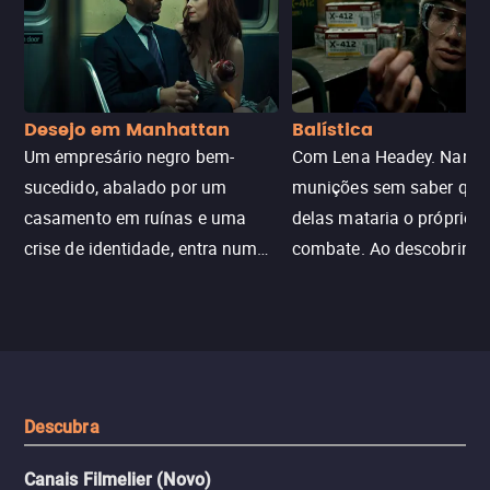
Desejo em Manhattan
Balística
Um empresário negro bem-
Com Lena Headey. Nanc
sucedido, abalado por um
munições sem saber qu
casamento em ruínas e uma
delas mataria o próprio f
crise de identidade, entra num
combate. Ao descobrir a
jogo sexualizado de gato e rato
verdade, ela deixa a rotin
com uma mulher branca
fábrica e parte em uma 
misteriosa no metrô. A escalada
implacável contra quem
leva a um desfecho violento.
escondeu os fatos, dispo
tudo pela vingança.
Descubra
Canais Filmelier (Novo)