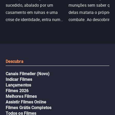
sucedido, abalado por um
munições sem saber qu
casamento em ruínas e uma
delas mataria o próprio f
crise de identidade, entra num
combate. Ao descobrir a
jogo sexualizado de gato e rato
verdade, ela deixa a rotin
com uma mulher branca
fábrica e parte em uma 
misteriosa no metrô. A escalada
implacável contra quem
leva a um desfecho violento.
escondeu os fatos, dispo
tudo pela vingança.
Descubra
Canais Filmelier (Novo)
Indicar Filmes
Lançamentos
Filmes 2026
Melhores Filmes
Assistir Filmes Online
Filmes Grátis Completos
Todos os Filmes