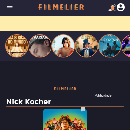
corrupção política envolvendo um ex-presidente.
do
Mundo
Filmes grátis
no YouTube? Receba primeiro no
WhatsApp.
Publicidade
Nick Kocher