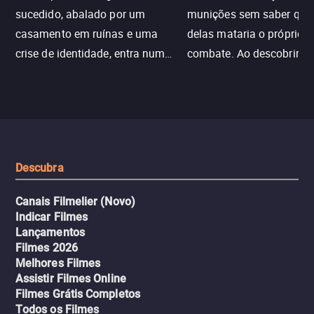
sucedido, abalado por um
munições sem saber qu
casamento em ruínas e uma
delas mataria o próprio f
crise de identidade, entra num
combate. Ao descobrir a
jogo sexualizado de gato e rato
verdade, ela deixa a rotin
com uma mulher branca
fábrica e parte em uma 
misteriosa no metrô. A escalada
implacável contra quem
leva a um desfecho violento.
escondeu os fatos, dispo
tudo pela vingança.
Descubra
Canais Filmelier (Novo)
Indicar Filmes
Lançamentos
Filmes 2026
Melhores Filmes
Assistir Filmes Online
Filmes Grátis Completos
Todos os Filmes