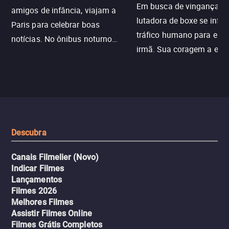
Em busca de vingança, u
amigos de infância, viajam a
lutadora de boxe se infilt
Paris para celebrar boas
tráfico humano para enco
notícias. No ônibus noturno
irmã. Sua coragem a enfr
N121 de volta, uma troca entre
com criminosos implacáv
passageiros escala e a situação
segredos perigosos e sit
sai do controle, transformando a
que testam sua resistênci
viagem em um intenso thriller
urbano.
Descubra
Canais Filmelier (Novo)
Indicar Filmes
Lançamentos
Filmes 2026
Melhores Filmes
Assistir Filmes Online
Filmes Grátis Completos