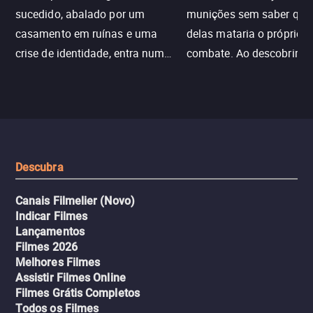
sucedido, abalado por um
munições sem saber qu
casamento em ruínas e uma
delas mataria o próprio f
crise de identidade, entra num
combate. Ao descobrir a
jogo sexualizado de gato e rato
verdade, ela deixa a rotin
com uma mulher branca
fábrica e parte em uma 
misteriosa no metrô. A escalada
implacável contra quem
leva a um desfecho violento.
escondeu os fatos, dispo
tudo pela vingança.
Descubra
Canais Filmelier (Novo)
Indicar Filmes
Lançamentos
Filmes 2026
Melhores Filmes
Assistir Filmes Online
Filmes Grátis Completos
Todos os Filmes