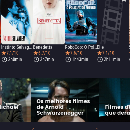
Instinto Selvagem
Benedetta
RoboCop: O Policial do Futuro
Elle
7.1/10
6.7/10
7.6/10
7.1/10
2h8min
2h7min
1h43min
2h11min
Os melhores filmes
Michael
de Arnold
Filmes d
Schwarzenegger
que der