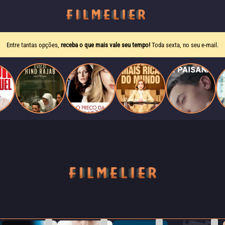
Entre tantas opções,
receba o que mais vale seu tempo!
Toda sexta, no seu e-mail.