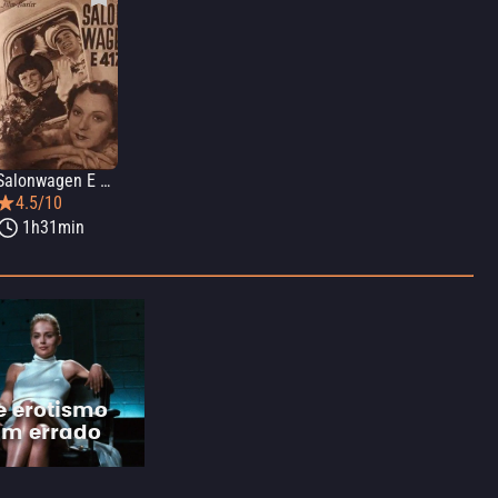
Salonwagen E 417
4.5/10
1h31min
e erotismo
am errado