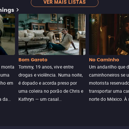
VER MAIS LISTAS
mings
Bom Garoto
No Caminho
e monta
Tommy, 19 anos, vive entre
Um andarilho que 
e uma
drogas e violência. Numa noite,
caminhoneiros se 
ilho em
é dopado e acorda preso por
motorista reservad
uma coleira no porão de Chris e
transportar uma ca
a da
Kathryn — um casal
norte do México. À
caçada
aparentemente comum decidido
se aproximam na es
a transformá-lo num “bom
passado do andari
sta a
menino.”
segurança deles.