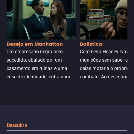
Desejo em Manhattan
Balística
Um empresário negro bem-
Com Lena Headey. Nanc
sucedido, abalado por um
munições sem saber qu
casamento em ruínas e uma
delas mataria o próprio f
crise de identidade, entra num
combate. Ao descobrir a
jogo sexualizado de gato e rato
verdade, ela deixa a rotin
com uma mulher branca
fábrica e parte em uma 
misteriosa no metrô. A escalada
implacável contra quem
leva a um desfecho violento.
escondeu os fatos, dispo
tudo pela vingança.
Descubra