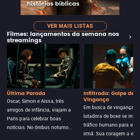
histórias bíblicas
VER MAIS LISTAS
Filmes: lançamentos da semana nos
streamings
Última Parada
Infiltrada: Golpe de
Vingança
Oscar, Simon e Aïssa, três
Em busca de vingança, u
amigos de infância, viajam a
lutadora de boxe se infilt
Paris para celebrar boas
tráfico humano para enco
notícias. No ônibus noturno
irmã. Sua coragem a enfr
N121 de volta, uma troca entre