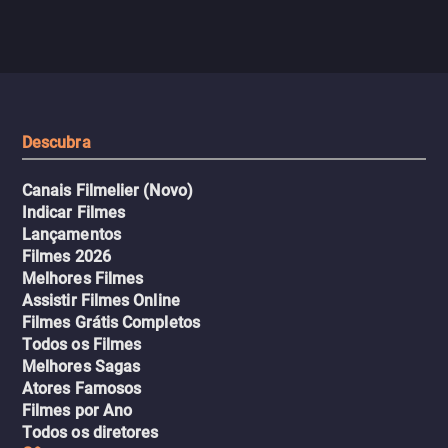
com criminosos implacáv
passageiros escala e a situação
segredos perigosos e sit
sai do controle, transformando a
que testam sua resistênci
viagem em um intenso thriller
urbano.
Descubra
Canais Filmelier (Novo)
Indicar Filmes
Lançamentos
Filmes 2026
Melhores Filmes
Assistir Filmes Online
Filmes Grátis Completos
Todos os Filmes
Melhores Sagas
Atores Famosos
Filmes por Ano
Todos os diretores