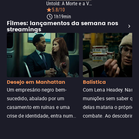
Untold: A Morte e a Vida de Lamar Odom
5.8/10
1h19min
Filmes: lançamentos da semana nos
streamings
Desejo em Manhattan
Balística
Um empresário negro bem-
Com Lena Headey. Nanc
sucedido, abalado por um
munições sem saber qu
casamento em ruínas e uma
delas mataria o próprio f
crise de identidade, entra num
combate. Ao descobrir a
jogo sexualizado de gato e rato
verdade, ela deixa a rotin
com uma mulher branca
fábrica e parte em uma 