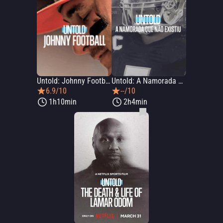
Untold: Johnny Football
Untold: A Namorada que Não Existiu
6.9/10
--/10
1h10min
2h4min