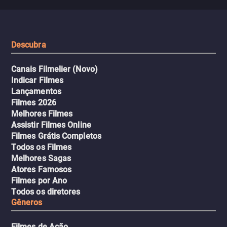
misteriosa no metrô. A escalada
implacável contra quem
leva a um desfecho violento.
escondeu os fatos, dispo
tudo pela vingança.
Descubra
Canais Filmelier (Novo)
Indicar Filmes
Lançamentos
Filmes 2026
Melhores Filmes
Assistir Filmes Online
Filmes Grátis Completos
Todos os Filmes
Melhores Sagas
Atores Famosos
Filmes por Ano
Todos os diretores
Gêneros
Filmes de Ação