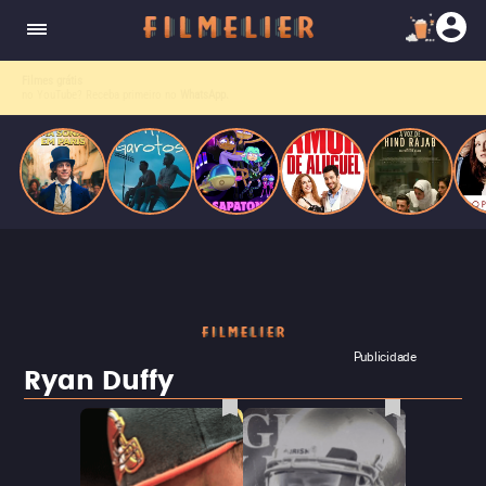
enquanto luta contra uma doença. Ele compõe
Paris
obras-primas, participa de festas e busca romance
em meio a círculos aristocráticos e reais.
Filmes grátis
no YouTube? Receba primeiro no
WhatsApp.
Publicidade
Ryan Duffy