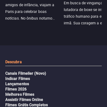
Em busca de vingança, u
amigos de infância, viajam a
lutadora de boxe se infilt
Paris para celebrar boas
tráfico humano para enco
notícias. No ônibus noturno
irmã. Sua coragem a enfr
N121 de volta, uma troca entre
com criminosos implacáv
passageiros escala e a situação
segredos perigosos e sit
sai do controle, transformando a
que testam sua resistênci
viagem em um intenso thriller
urbano.
Descubra
Canais Filmelier (Novo)
Indicar Filmes
Lançamentos
Filmes 2026
Melhores Filmes
Assistir Filmes Online
Filmes Grátis Completos