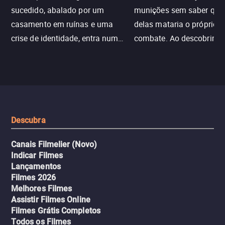
sucedido, abalado por um
munições sem saber qu
casamento em ruínas e uma
delas mataria o próprio f
crise de identidade, entra num
combate. Ao descobrir a
jogo sexualizado de gato e rato
verdade, ela deixa a rotin
com uma mulher branca
fábrica e parte em uma 
misteriosa no metrô. A escalada
implacável contra quem
leva a um desfecho violento.
escondeu os fatos, dispo
tudo pela vingança.
Descubra
Canais Filmelier (Novo)
Indicar Filmes
Lançamentos
Filmes 2026
Melhores Filmes
Assistir Filmes Online
Filmes Grátis Completos
Todos os Filmes