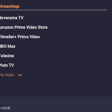
Streamings
Noverama TV
Amazon Prime Video Store
Filmelier+ Prime Video
HBO Max
Telecine
Pluto TV
Ver mais
 você.