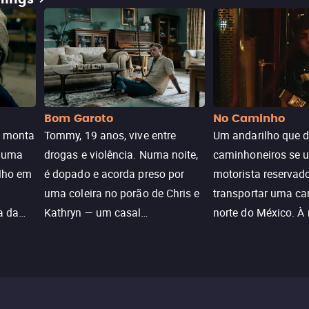
Bom Garoto
No Caminho
e monta
Tommy, 19 anos, vive entre
Um andarilho que 
e uma
drogas e violência. Numa noite,
caminhoneiros se 
ilho em
é dopado e acorda preso por
motorista reservad
uma coleira no porão de Chris e
transportar uma ca
a da
Kathryn — um casal
norte do México. À
caçada
aparentemente comum decidido
se aproximam na es
a transformá-lo num “bom
passado do andari
sta a
menino.”
segurança deles.