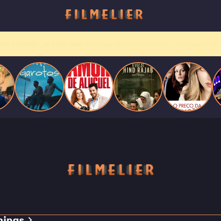
Entre tantas opções,
receba o que mais vale seu tempo!
Toda sexta, no seu e-mail.
mings