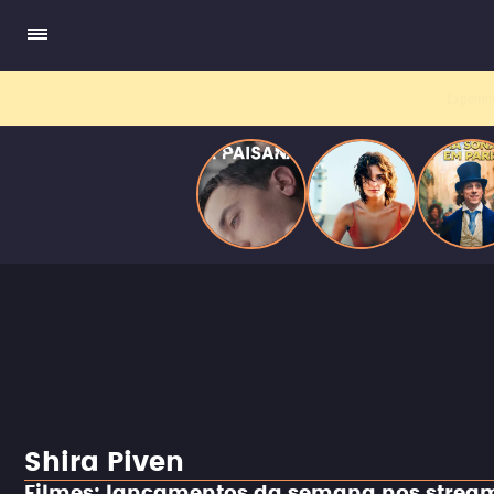
quando se apaixona por um de seus alvos.
Shira Piven
Filmes: lançamentos da semana nos strea