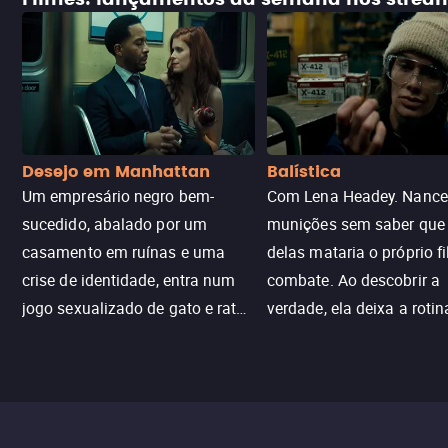
Desejo em Manhattan
Balística
Um empresário negro bem-
Com Lena Headey. Nanc
sucedido, abalado por um
munições sem saber qu
casamento em ruínas e uma
delas mataria o próprio f
crise de identidade, entra num
combate. Ao descobrir a
jogo sexualizado de gato e rato
verdade, ela deixa a rotin
com uma mulher branca
fábrica e parte em uma 
misteriosa no metrô. A escalada
implacável contra quem
leva a um desfecho violento.
escondeu os fatos, dispo
tudo pela vingança.