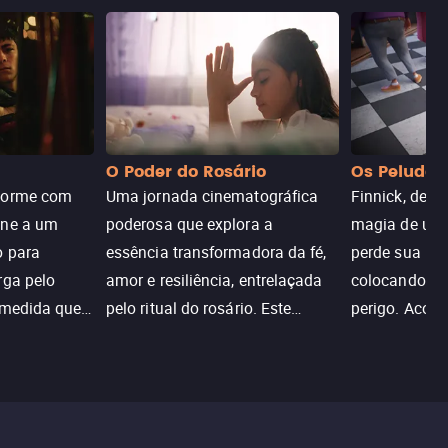
O Poder do Rosário
Os Peludos
dorme com
Uma jornada cinematográfica
Finnick, desc
une a um
poderosa que explora a
magia de um 
o para
essência transformadora da fé,
perde sua invi
rga pelo
amor e resiliência, entrelaçada
colocando su
 medida que
pelo ritual do rosário. Este
perigo. Aco
trada, o
drama cativante envolve o
Christine, e
lho ameaça a
público com sua profundidade
aventura para
emocional e narrativa
poderes e sal
inspiradora.