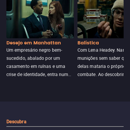
Desejo em Manhattan
Balística
Um empresário negro bem-
Com Lena Headey. Nanc
sucedido, abalado por um
munições sem saber qu
casamento em ruínas e uma
delas mataria o próprio f
crise de identidade, entra num
combate. Ao descobrir a
jogo sexualizado de gato e rato
verdade, ela deixa a rotin
com uma mulher branca
fábrica e parte em uma 
misteriosa no metrô. A escalada
implacável contra quem
leva a um desfecho violento.
escondeu os fatos, dispo
tudo pela vingança.
Descubra