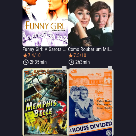
Funny Girl: A Garota Genial
Como Roubar um Milhão de Dólares
7.4/10
7.5/10
2h35min
2h3min