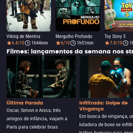
Viking de Mentira
Mergulho Profundo
Toy Story 5
6.4/10
1h44min
6/10
1h51min
7.8/10
1
Filmes: lançamentos da semana nos s
Última Parada
Infiltrada: Golpe de
Vingança
Oscar, Simon e Aïssa, três
Em busca de vingança, u
amigos de infância, viajam a
lutadora de boxe se infilt
Paris para celebrar boas
tráfico humano para enco