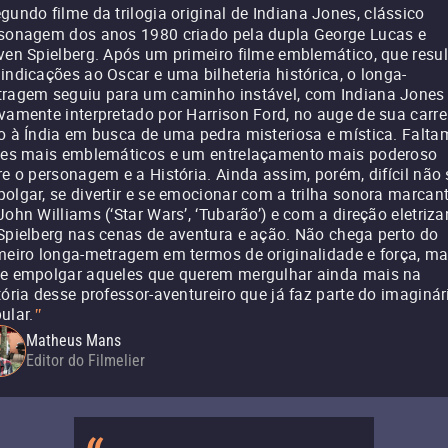
gundo filme da trilogia original de Indiana Jones, clássico
sonagem dos anos 1980 criado pela dupla George Lucas e
ven Spielberg. Após um primeiro filme emblemático, que resu
indicações ao Oscar e uma bilheteria histórica, o longa-
ragem seguiu para um caminho instável, com Indiana Jones
vamente interpretado por Harrison Ford, no auge de sua carre
o à Índia em busca de uma pedra misteriosa e mística. Falta
ões mais emblemáticos e um entrelaçamento mais poderoso
re o personagem e a História. Ainda assim, porém, difícil não 
olgar, se divertir e se emocionar com a trilha sonora marcan
John Williams (‘Star Wars’, ‘Tubarão’) e com a direção eletriza
Spielberg nas cenas de aventura e ação. Não chega perto do
meiro longa-metragem em termos de originalidade e força, m
e empolgar aqueles que querem mergulhar ainda mais na
tória desse professor-aventureiro que já faz parte do imaginár
ular.
"
Matheus Mans
Editor do Filmelier