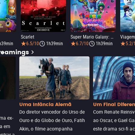
Scarlet
Super Mario Galaxy: O Filme
h39min
6.5/10
1h39min
6.7/10
1h39min
5.2/
treamings
Uma Infância Alemã
Um Final Difere
Do diretor vencedor do Urso de
Com Renate Reinsve
ma ex-
Ouro e do Globo de Ouro, Fatih
ao Oscar, e Gael Ga
ra em
Akin, o filme acompanha
este drama sci-fi 
ntrar a