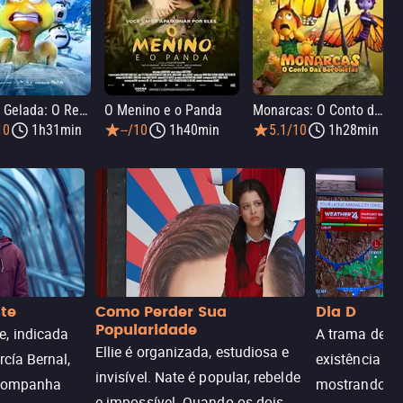
Viagem Gelada: O Resgate do Urso Polar
O Menino e o Panda
Monarcas: O Conto das Borboletas
10
1h31min
--/10
1h40min
5.1/10
1h28min
nte
Como Perder Sua
Dia D
Popularidade
, indicada
A trama de DI
Ellie é organizada, estudiosa e
rcía Bernal,
existência de
invisível. Nate é popular, rebelde
acompanha
mostrando c
e impossível. Quando os dois