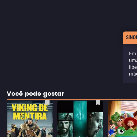
SINO
Em 
uma
lib
mág
Você pode gostar