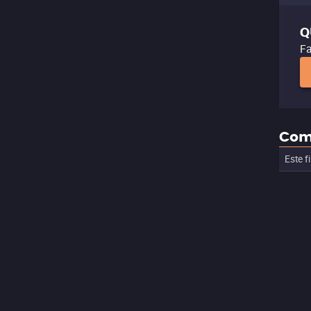
Q
Fa
Com
Este f