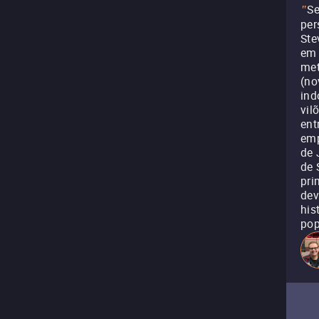
Se
"
per
Ste
em 
met
(no
ind
vil
ent
emp
de 
de 
pri
dev
his
pop