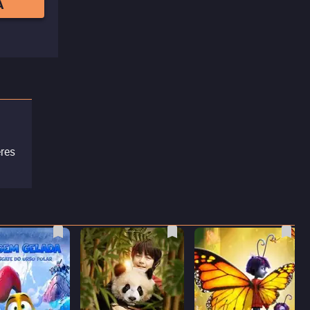
A
eres