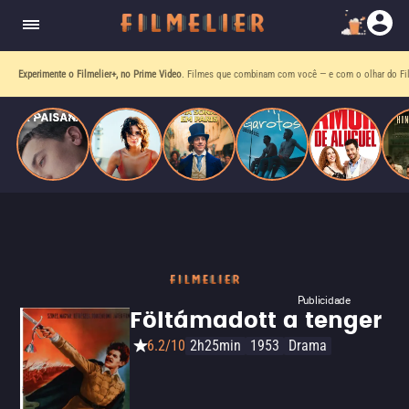
homens gays, coloca sua carreira em risco
quando se apaixona por um de seus alvos.
Experimente o Filmelier+, no Prime Video
. Filmes que combinam com você — e com o olhar do Fil
Publicidade
Föltámadott a tenger
6.2/10
2h25min
1953
Drama