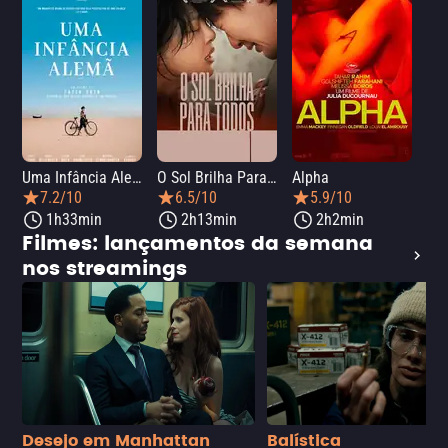
Uma Infância Alemã
O Sol Brilha Para Todos
Alpha
7.2/10
6.5/10
5.9/10
1h33min
2h13min
2h2min
Filmes: lançamentos da semana
nos streamings
Desejo em Manhattan
Balística