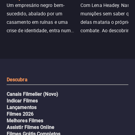
Um empresário negro bem-
Com Lena Headey. Nanc
sucedido, abalado por um
munições sem saber qu
casamento em ruínas e uma
delas mataria o próprio f
crise de identidade, entra num
combate. Ao descobrir a
jogo sexualizado de gato e rato
verdade, ela deixa a rotin
com uma mulher branca
fábrica e parte em uma 
misteriosa no metrô. A escalada
implacável contra quem
leva a um desfecho violento.
escondeu os fatos, dispo
tudo pela vingança.
Descubra
Canais Filmelier (Novo)
Indicar Filmes
Lançamentos
Filmes 2026
Melhores Filmes
Assistir Filmes Online
Filmes Grátis Completos