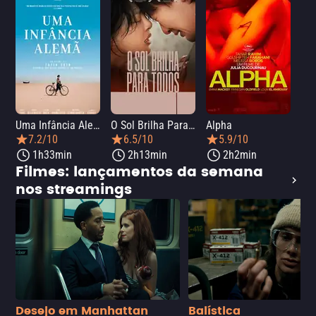
Uma Infância Alemã
O Sol Brilha Para Todos
Alpha
7.2/10
6.5/10
5.9/10
1h33min
2h13min
2h2min
Filmes: lançamentos da semana
nos streamings
Desejo em Manhattan
Balística