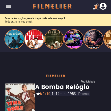
drama intenso sobre identidade, pressão social e
aceitação.
Entre tantas opções,
receba o que mais vale seu tempo!
Toda sexta, no seu e-mail.
Publicidade
A Bomba Relógio
6.1/10
1h12min
1953
Drama