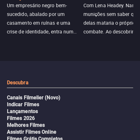
Um empresário negro bem-
Com Lena Headey. Nanc
sucedido, abalado por um
munições sem saber qu
casamento em ruínas e uma
delas mataria o próprio f
crise de identidade, entra num
combate. Ao descobrir a
jogo sexualizado de gato e rato
verdade, ela deixa a rotin
com uma mulher branca
fábrica e parte em uma 
misteriosa no metrô. A escalada
implacável contra quem
leva a um desfecho violento.
escondeu os fatos, dispo
tudo pela vingança.
Descubra
Canais Filmelier (Novo)
Indicar Filmes
Lançamentos
Filmes 2026
Melhores Filmes
Assistir Filmes Online
Filmes Grátis Completos