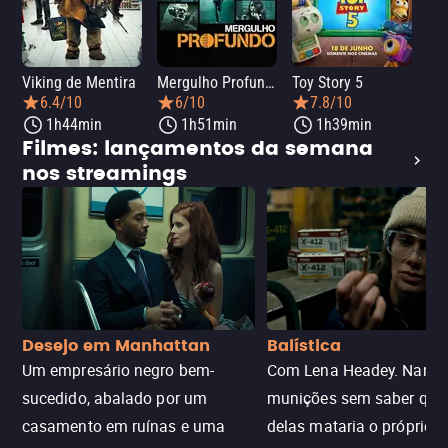
Viking de Mentira
Mergulho Profundo
Toy Story 5
Sca
6.4/10
6/10
7.8/10
1h44min
1h51min
1h39min
Filmes: lançamentos da semana
nos streamings
Desejo em Manhattan
Balística
Um empresário negro bem-
Com Lena Headey. Nanc
sucedido, abalado por um
munições sem saber qu
casamento em ruínas e uma
delas mataria o próprio f