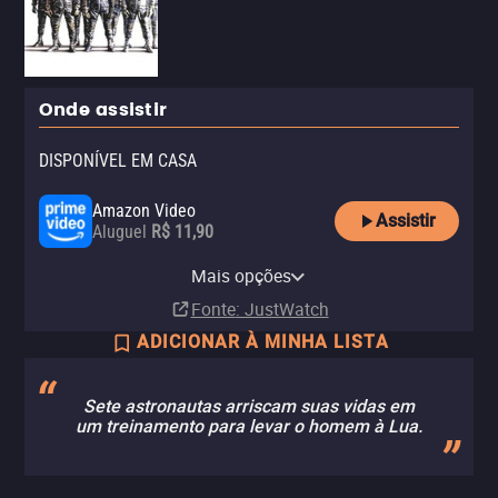
Onde assistir
DISPONÍVEL EM CASA
Amazon Video
Assistir
Aluguel
R$ 11,90
Apple TV Store
YouTube
Mais opções
Aluguel
Aluguel
R$ 7,90
Fonte
: JustWatch
ADICIONAR À MINHA LISTA
Sete astronautas arriscam suas vidas em
um treinamento para levar o homem à Lua.