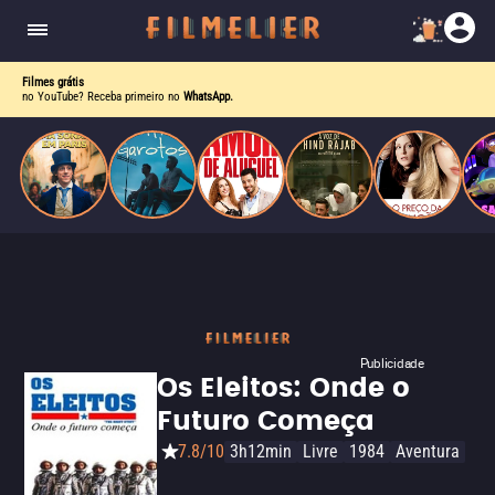
enquanto luta contra uma doença. Ele compõe
Paris
obras-primas, participa de festas e busca romance
em meio a círculos aristocráticos e reais.
Filmes grátis
no YouTube? Receba primeiro no
WhatsApp.
Publicidade
Os Eleitos: Onde o
Futuro Começa
7.8/10
3h12min
Livre
1984
Aventura