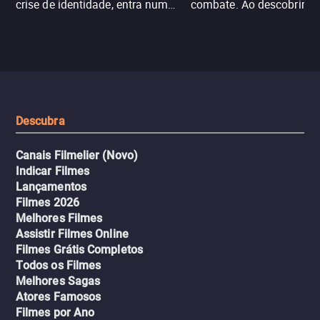
crise de identidade, entra num
combate. Ao descobrir a
jogo sexualizado de gato e rato
verdade, ela deixa a rotin
com uma mulher branca
fábrica e parte em uma 
misteriosa no metrô. A escalada
implacável contra quem
leva a um desfecho violento.
escondeu os fatos, dispo
tudo pela vingança.
Descubra
Canais Filmelier (Novo)
Indicar Filmes
Lançamentos
Filmes 2026
Melhores Filmes
Assistir Filmes Online
Filmes Grátis Completos
Todos os Filmes
Melhores Sagas
Atores Famosos
Filmes por Ano