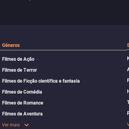
caçada
aparentemente comum decidido
se aproximam na es
a transformá-lo num “bom
passado do andari
sta a
menino.”
segurança deles.
Gêneros
Filmes de Ação
Filmes de Terror
Filmes de Ficção científica e fantasia
Filmes de Comédia
Filmes de Romance
Filmes de Aventura
Ver mais