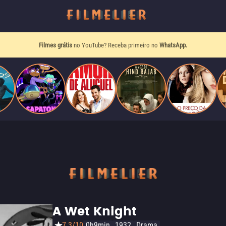
Filmes grátis
no YouTube? Receba primeiro no
WhatsApp.
A Wet Knight
7.3/10
0h9min
1932
Drama