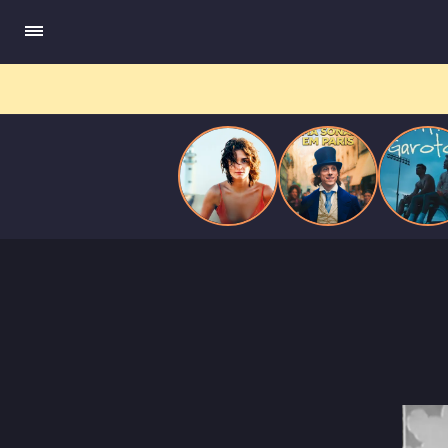
ele escrevia e a vida real começa a desaparecer.