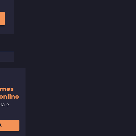
ilmes
online
ora e
A