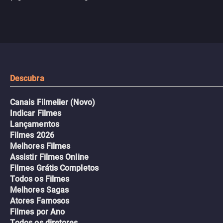
com uma mulher branca
fábrica e parte em uma 
misteriosa no metrô. A escalada
implacável contra quem
leva a um desfecho violento.
escondeu os fatos, dispo
tudo pela vingança.
Descubra
Canais Filmelier (Novo)
Indicar Filmes
Lançamentos
Filmes 2026
Melhores Filmes
Assistir Filmes Online
Filmes Grátis Completos
Todos os Filmes
Melhores Sagas
Atores Famosos
Filmes por Ano
Todos os diretores