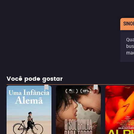
SINO
Qua
bus
mac
Você pode gostar