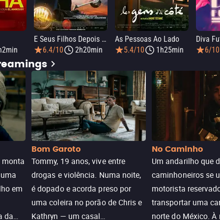
E Seus Filhos Depois Deles
As Pessoas Ao Lado
Diva Fu
h2min
6.4/10
2h20min
5.4/10
1h25min
6/10
treamings
Bom Garoto
No Caminho
e monta
Tommy, 19 anos, vive entre
Um andarilho que 
e uma
drogas e violência. Numa noite,
caminhoneiros se 
ilho em
é dopado e acorda preso por
motorista reservad
uma coleira no porão de Chris e
transportar uma ca
a da
Kathryn — um casal
norte do México. À