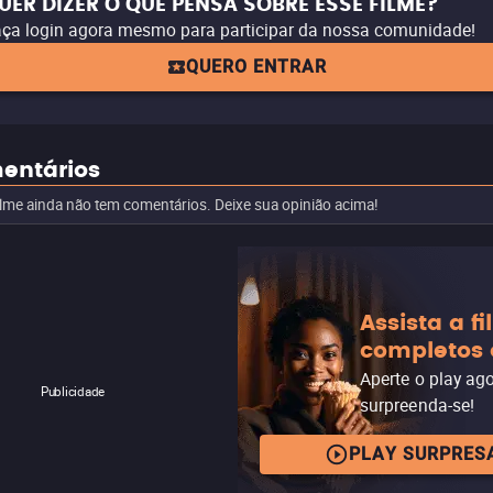
UER DIZER O QUE PENSA SOBRE ESSE FILME?
ça login agora mesmo para participar da nossa comunidade!
QUERO ENTRAR
entários
ilme ainda não tem comentários. Deixe sua opinião acima!
Assista a f
completos 
Aperte o play ag
Publicidade
surpreenda-se!
PLAY SURPRES