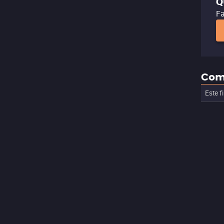
Q
Fa
Com
Este f