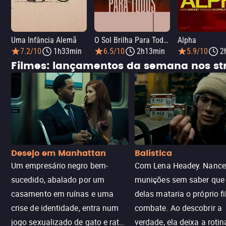
Uma Infância Alemã
O Sol Brilha Para Todos
Alpha
7.2/10
1h33min
6.5/10
2h13min
5.9/10
2
Filmes: lançamentos da semana nos s
Desejo em Manhattan
Balística
Um empresário negro bem-
Com Lena Headey. Nanc
sucedido, abalado por um
munições sem saber qu
casamento em ruínas e uma
delas mataria o próprio f
crise de identidade, entra num
combate. Ao descobrir a
jogo sexualizado de gato e rato
verdade, ela deixa a rotin