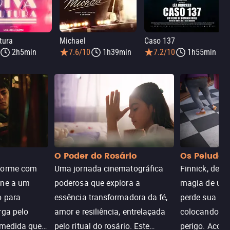
tura
Michael
Caso 137
2h5min
7.6/10
1h39min
7.2/10
1h55min
O Poder do Rosário
Os Peludos
dorme com
Uma jornada cinematográfica
Finnick, desc
une a um
poderosa que explora a
magia de um 
o para
essência transformadora da fé,
perde sua invi
rga pelo
amor e resiliência, entrelaçada
colocando su
 medida que
pelo ritual do rosário. Este
perigo. Aco