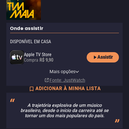
Onde assistir
DISPONÍVEL EM CASA
Apple TV Store
Assistir
Compra
R$ 9,90
Claro TV+
Vivo Play
Globoplay
YouTube
Telecine Amazon Channel
Mais opções
Aluguel
Aluguel
Assinatura
Aluguel
Assinatura
Fonte
: JustWatch
ADICIONAR À MINHA LISTA
A trajetória explosiva de um músico
brasileiro, desde o início da carreira até se
tornar um dos mais populares do país.