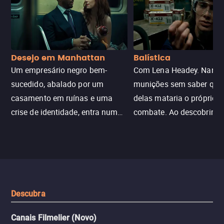
Desejo em Manhattan
Balística
Um empresário negro bem-
Com Lena Headey. Nanc
sucedido, abalado por um
munições sem saber qu
casamento em ruínas e uma
delas mataria o próprio f
crise de identidade, entra num
combate. Ao descobrir a
jogo sexualizado de gato e rato
verdade, ela deixa a rotin
com uma mulher branca
fábrica e parte em uma 
misteriosa no metrô. A escalada
implacável contra quem
leva a um desfecho violento.
escondeu os fatos, dispo
tudo pela vingança.
Descubra
Canais Filmelier (Novo)