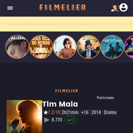
homens gays, coloca sua carreira em risco
quando se apaixona por um de seus alvos.
Experimente o Filmelier+, no Prime Video
. Filmes que combinam com você — e com o olhar do Fil
Publicidade
Tim Maia
7.2/10
2h21min
+16
2014
Drama
8.735
+
3