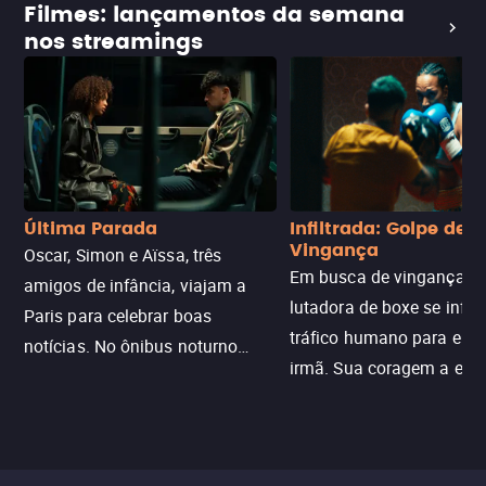
Filmes: lançamentos da semana
nos streamings
Última Parada
Infiltrada: Golpe de
Vingança
Oscar, Simon e Aïssa, três
Em busca de vingança, u
amigos de infância, viajam a
lutadora de boxe se infilt
Paris para celebrar boas
tráfico humano para enco
notícias. No ônibus noturno
irmã. Sua coragem a enfr
N121 de volta, uma troca entre
com criminosos implacáv
passageiros escala e a situação
segredos perigosos e sit
sai do controle, transformando a
que testam sua resistênci
viagem em um intenso thriller