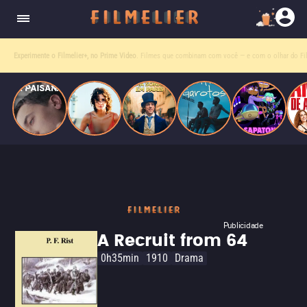
homens gays, coloca sua carreira em risco
quando se apaixona por um de seus alvos.
Entre tantas opções,
receba o que mais vale seu tempo!
Toda sexta, no seu e-mail.
Publicidade
A Recruit from 64
0h35min
1910
Drama