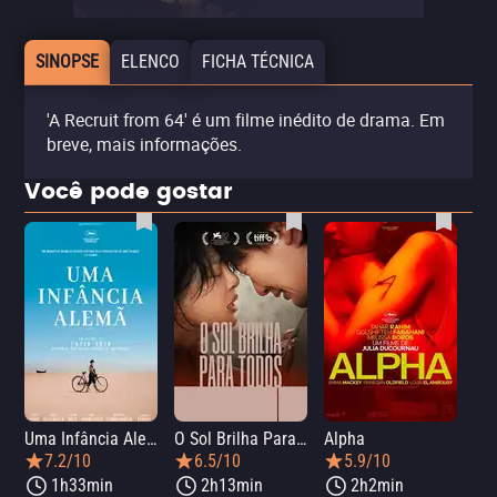
SINOPSE
ELENCO
FICHA TÉCNICA
'A Recruit from 64' é um filme inédito de drama. Em
breve, mais informações.
Você pode gostar
Uma Infância Alemã
O Sol Brilha Para Todos
Alpha
7.2/10
6.5/10
5.9/10
1h33min
2h13min
2h2min