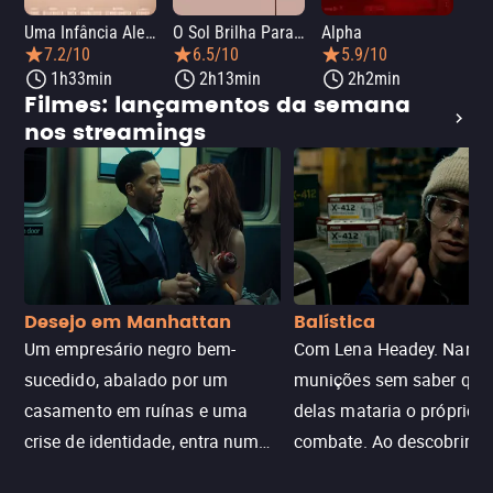
Uma Infância Alemã
O Sol Brilha Para Todos
Alpha
7.2/10
6.5/10
5.9/10
1h33min
2h13min
2h2min
Filmes: lançamentos da semana
nos streamings
Desejo em Manhattan
Balística
Um empresário negro bem-
Com Lena Headey. Nanc
sucedido, abalado por um
munições sem saber qu
casamento em ruínas e uma
delas mataria o próprio f
crise de identidade, entra num
combate. Ao descobrir a
jogo sexualizado de gato e rato
verdade, ela deixa a rotin