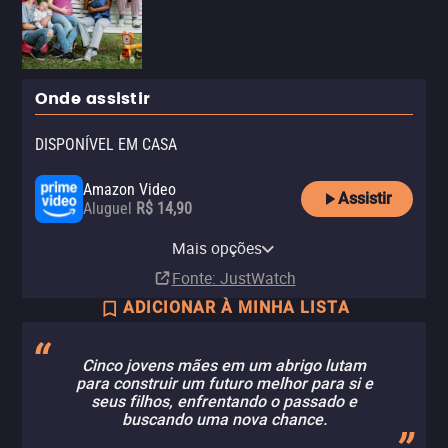
Onde assistir
DISPONÍVEL EM CASA
Amazon Video
Assistir
Aluguel
R$ 14,90
Apple TV Store
Claro TV+
Vivo Play
Netflix
Netflix Standard with Ads
Mais opções
Compra
Aluguel
Aluguel
Assinatura
Assinatura
R$ 29,90
Fonte
: JustWatch
ADICIONAR À MINHA LISTA
Cinco jovens mães em um abrigo lutam
para construir um futuro melhor para si e
seus filhos, enfrentando o passado e
buscando uma nova chance.