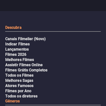
com uma mulher branca
fábrica e parte em uma 
misteriosa no metrô. A escalada
implacável contra quem
leva a um desfecho violento.
escondeu os fatos, dispo
tudo pela vingança.
Descubra
Canais Filmelier (Novo)
Indicar Filmes
Lançamentos
Filmes 2026
Melhores Filmes
Assistir Filmes Online
Filmes Grátis Completos
Todos os Filmes
Melhores Sagas
Atores Famosos
Filmes por Ano
Todos os diretores
Gêneros