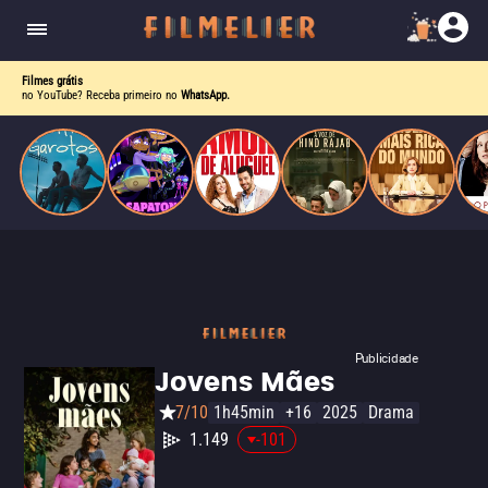
drama intenso sobre identidade, pressão social e
aceitação.
Filmes grátis
no YouTube? Receba primeiro no
WhatsApp.
Publicidade
Jovens Mães
7/10
1h45min
+16
2025
Drama
1.149
-101