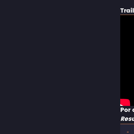
Trai
Por 
Resu
"