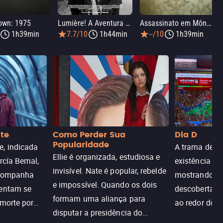
own: 1975
Lumière! A Aventura Continua
Assassinato em Mônaco
1h39min
7.7/10
1h44min
--/10
1h39min
nte
Como Perder Sua
Dia D
Popularidade
, indicada
A trama de DI
Ellie é organizada, estudiosa e
rcía Bernal,
existência de
invisível. Nate é popular, rebelde
acompanha
mostrando c
e impossível. Quando os dois
tentam se
descoberta ir
formam uma aliança para
 morte por
ao redor do 
disputar a presidência do
logia que
sociedade atu