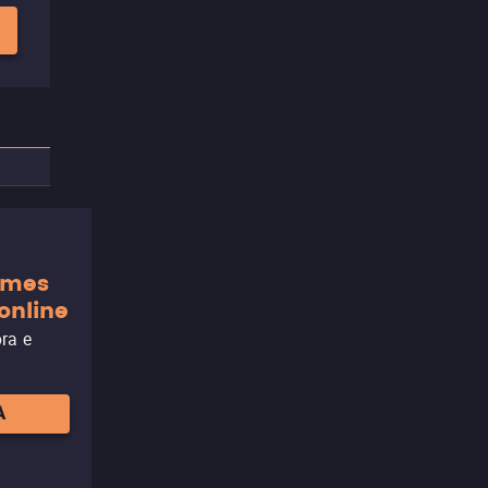
ilmes
online
ora e
A