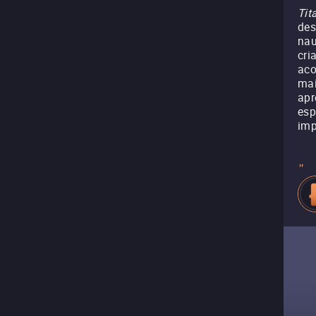
Tit
des
nau
cri
aco
mai
apr
esp
imp
"