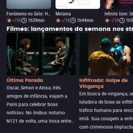
Fenômeno no Gelo: Hóquei na Guerra Fria
Melania
--/10
1h39min
--/10
1h44min
--/10
1h5
Filmes: lançamentos da semana nos s
Última Parada
Infiltrada: Golpe de
Vingança
Oscar, Simon e Aïssa, três
Em busca de vingança, u
amigos de infância, viajam a
lutadora de boxe se infilt
Paris para celebrar boas
tráfico humano para enco
notícias. No ônibus noturno
irmã. Sua coragem a enfr
N121 de volta, uma troca entre
com criminosos implacáv
passageiros escala e a situação