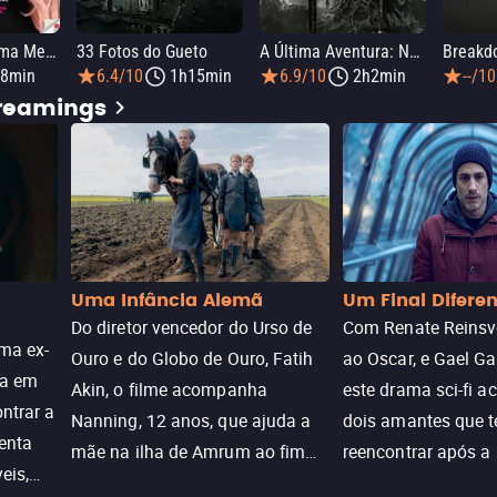
Infinite Icon: Uma Memória Visual
33 Fotos do Gueto
A Última Aventura: Nos Bastidores de Stranger Things 5
Breakd
8min
6.4/10
1h15min
6.9/10
2h2min
--/10
treamings
Uma Infância Alemã
Um Final Difere
Do diretor vencedor do Urso de
Com Renate Reinsve
ma ex-
Ouro e do Globo de Ouro, Fatih
ao Oscar, e Gael Ga
ra em
Akin, o filme acompanha
este drama sci-fi 
ntrar a
Nanning, 12 anos, que ajuda a
dois amantes que 
enta
mãe na ilha de Amrum ao fim
reencontrar após a
eis,
da guerra. Quando a paz chega,
meio de uma tecno