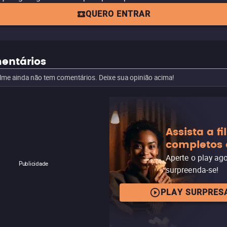
QUERO ENTRAR
entários
ilme ainda não tem comentários. Deixe sua opinião acima!
Assista a f
completos 
Aperte o play ag
Publicidade
surpreenda-se!
PLAY SURPRES