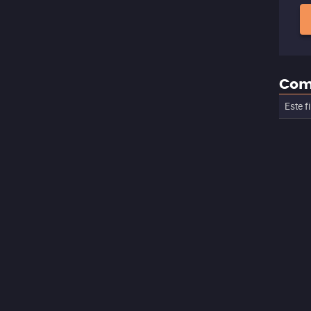
Com
Este f