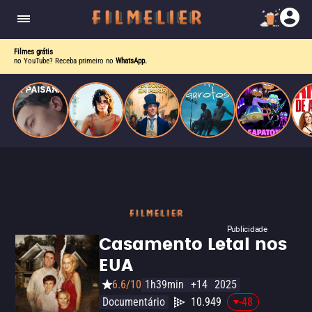
homens gays, coloca sua carreira em risco
quando se apaixona por um de seus alvos.
Filmes grátis
no YouTube? Receba primeiro no
WhatsApp.
Publicidade
Casamento Letal nos
EUA
6.6/10
1h39min
+14
2025
Documentário
10.949
-48