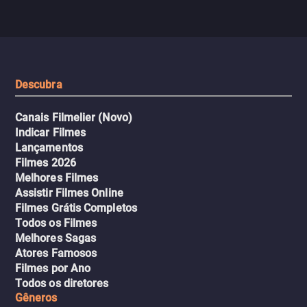
com uma mulher branca
fábrica e parte em uma 
misteriosa no metrô. A escalada
implacável contra quem
leva a um desfecho violento.
escondeu os fatos, dispo
tudo pela vingança.
Descubra
Canais Filmelier (Novo)
Indicar Filmes
Lançamentos
Filmes 2026
Melhores Filmes
Assistir Filmes Online
Filmes Grátis Completos
Todos os Filmes
Melhores Sagas
Atores Famosos
Filmes por Ano
Todos os diretores
Gêneros