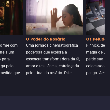
O Poder do Rosário
Os Peludos
dorme com
Uma jornada cinematográfica
Finnick, desc
une a um
poderosa que explora a
magia de um 
o para
essência transformadora da fé,
perde sua invi
rga pelo
amor e resiliência, entrelaçada
colocando su
 medida que
pelo ritual do rosário. Este
perigo. Aco
trada, o
drama cativante envolve o
Christine, e
lho ameaça a
público com sua profundidade
aventura para
emocional e narrativa
poderes e sal
inspiradora.