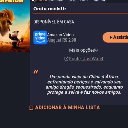
Onde assistir
DISPONÍVEL EM CASA
Amazon Video
Assisti
Aluguel
R$ 2,90
Apple TV Store
Claro tv+
Vivo Play
Mais opções
Aluguel
Assinatura
Aluguel
R$ 14,90
Fonte
: JustWatch
Um panda viaja da China à África,
enfrentando perigos e salvando seu
amigo dragão sequestrado, enquanto
protege a selva e faz novos amigos.
ADICIONAR À MINHA LISTA