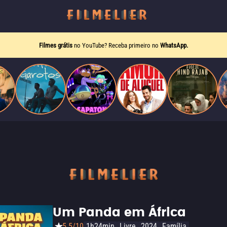
Filmes grátis
no YouTube? Receba primeiro no
WhatsApp.
Um Panda em África
5.5/10
1h24min
Livre
2024
Família