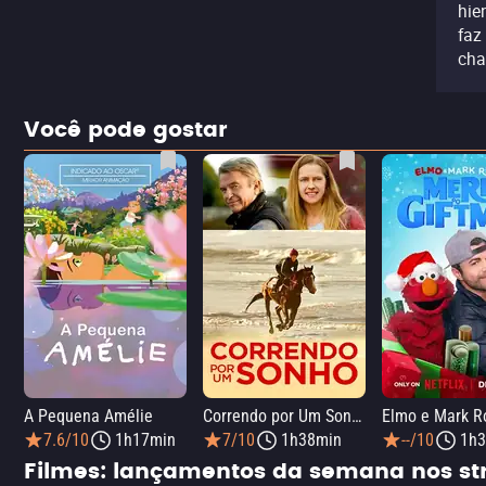
hie
faz
cha
Você pode gostar
A Pequena Amélie
Correndo por Um Sonho
7.6/10
1h17min
7/10
1h38min
--/10
1h3
Filmes: lançamentos da semana nos s