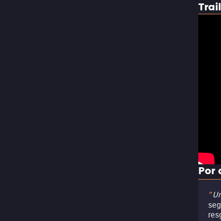
Trai
Por 
Um
"
seg
res