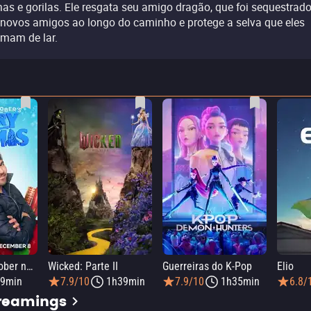
nas e gorilas. Ele resgata seu amigo dragão, que foi sequestrado
 novos amigos ao longo do caminho e protege a selva que eles
mam de lar.
Elmo e Mark Rober na Oficina de Natal
Wicked: Parte II
Guerreiras do K-Pop
Elio
9min
7.9/10
1h39min
7.9/10
1h35min
6.8/
treamings