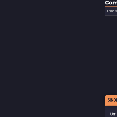
Com
Este f
SINO
Um 