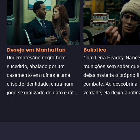
Desejo em Manhattan
Balística
Um empresário negro bem-
Com Lena Headey. Nanc
sucedido, abalado por um
munições sem saber qu
casamento em ruínas e uma
delas mataria o próprio f
crise de identidade, entra num
combate. Ao descobrir a
jogo sexualizado de gato e rato
verdade, ela deixa a rotin
com uma mulher branca
fábrica e parte em uma 
misteriosa no metrô. A escalada
implacável contra quem
leva a um desfecho violento.
escondeu os fatos, dispo
tudo pela vingança.