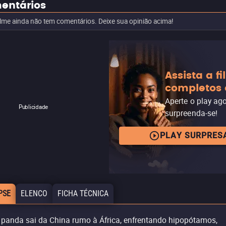
entários
ilme ainda não tem comentários. Deixe sua opinião acima!
Assista a f
completos 
Aperte o play ag
Publicidade
surpreenda-se!
PLAY SURPRES
PSE
ELENCO
FICHA TÉCNICA
panda sai da China rumo à África, enfrentando hipopótamos,