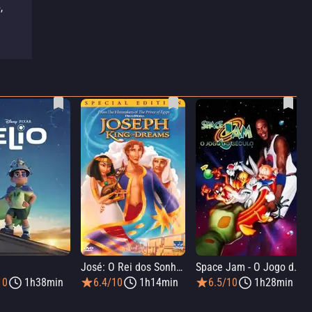
,
José: O Rei dos Sonhos
Space Jam - O Jogo do Século
10
1h38min
6.4/10
1h14min
6.5/10
1h28min