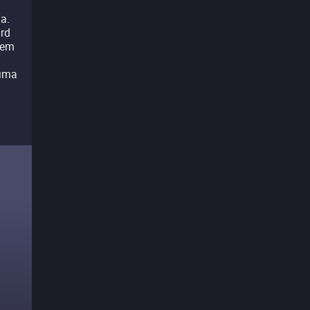
a.
rd
gem
 uma