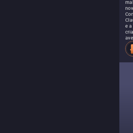
mal
nov
Com
Cla
e a
cri
ave