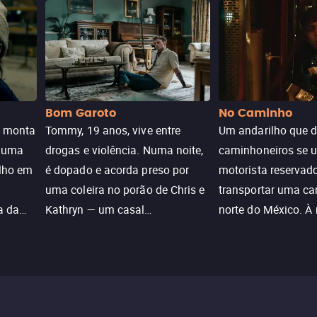
Bom Garoto
No Caminho
e monta
Tommy, 19 anos, vive entre
Um andarilho que 
e uma
drogas e violência. Numa noite,
caminhoneiros se 
ilho em
é dopado e acorda preso por
motorista reservad
uma coleira no porão de Chris e
transportar uma ca
a da
Kathryn — um casal
norte do México. À
caçada
aparentemente comum decidido
se aproximam na es
a transformá-lo num “bom
passado do andari
sta a
menino.”
segurança deles.