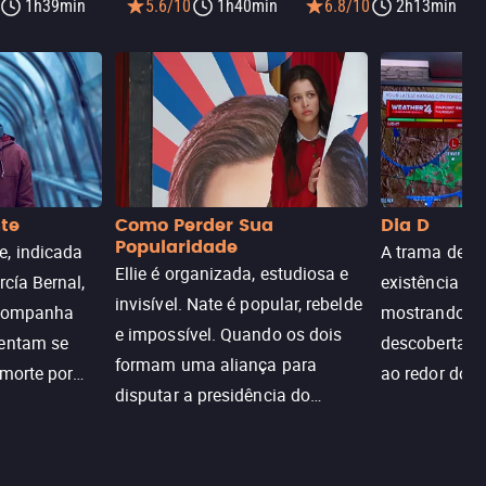
1h39min
5.6/10
1h40min
6.8/10
2h13min
nte
Como Perder Sua
Dia D
Popularidade
, indicada
A trama de DI
Ellie é organizada, estudiosa e
rcía Bernal,
existência de
invisível. Nate é popular, rebelde
acompanha
mostrando c
e impossível. Quando os dois
tentam se
descoberta ir
formam uma aliança para
 morte por
ao redor do 
disputar a presidência do
logia que
sociedade atu
colégio, o plano era simples —
 chance de
até o coração resolver complicar
am.