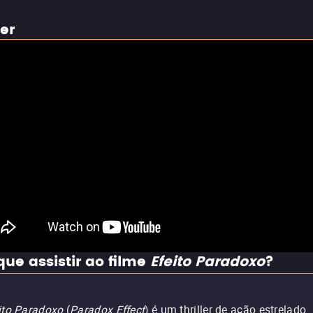
ler
que assistir ao filme
Efeito Paradoxo
?
ito Paradoxo
(
Paradox Effect
) é um thriller de ação estrelado