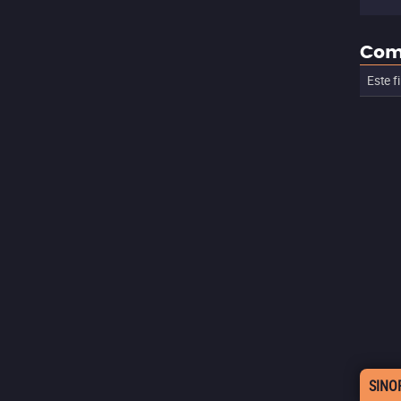
Com
Este f
SINO