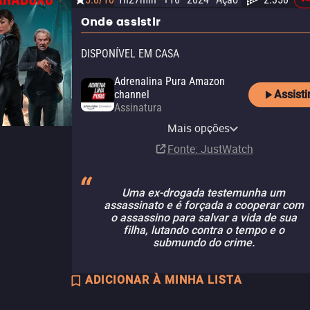
Onde assistir
DISPONÍVEL EM CASA
Adrenalina Pura Amazon
Assisti
channel
Assinatura
Adrenalina Pura Apple TV
Adrenalina Pura+ Claro tv+
channel
Mais opções
Assinatura
Assinatura
Fonte
: JustWatch
Uma ex-drogada testemunha um
assassinato e é forçada a cooperar com
o assassino para salvar a vida de sua
filha, lutando contra o tempo e o
submundo do crime.
ADICIONAR À MINHA LISTA