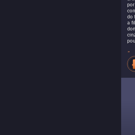
po
cor
do 
a f
dom
cin
pou
"