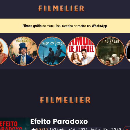
Filmes grátis
no YouTube? Receba primeiro no
WhatsApp.
Efeito Paradoxo
5.8/10
1h27min
+16
2024
Ação
2.350