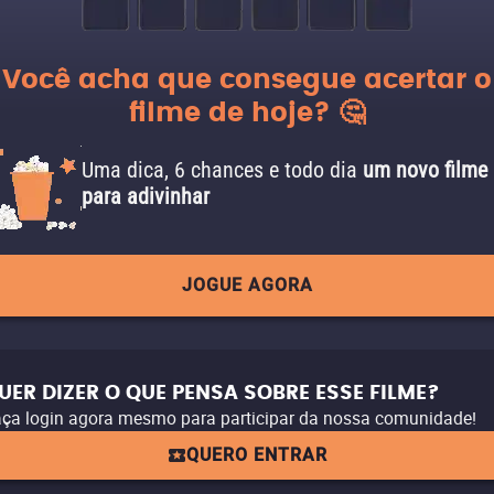
Você acha que consegue acertar o
filme de hoje? 🤔
Uma dica, 6 chances e todo dia
um novo filme
para adivinhar
JOGUE AGORA
UER DIZER O QUE PENSA SOBRE ESSE FILME?
ça login agora mesmo para participar da nossa comunidade!
QUERO ENTRAR