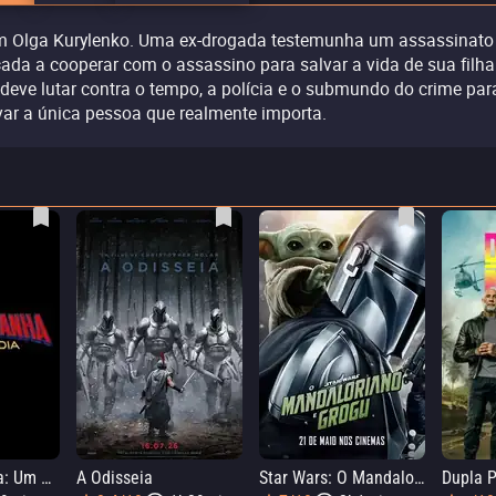
 Olga Kurylenko. Uma ex-drogada testemunha um assassinato 
çada a cooperar com o assassino para salvar a vida de sua filha
 deve lutar contra o tempo, a polícia e o submundo do crime par
var a única pessoa que realmente importa.
Homem-Aranha: Um Novo Dia
A Odisseia
Star Wars: O Mandaloriano e Grogu
Dupla P