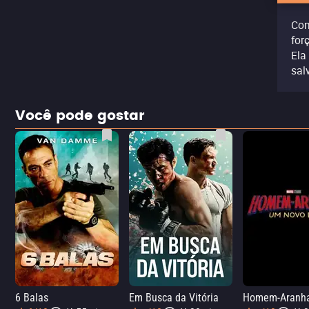
Com
for
Ela
sal
Você pode gostar
6 Balas
Em Busca da Vitória