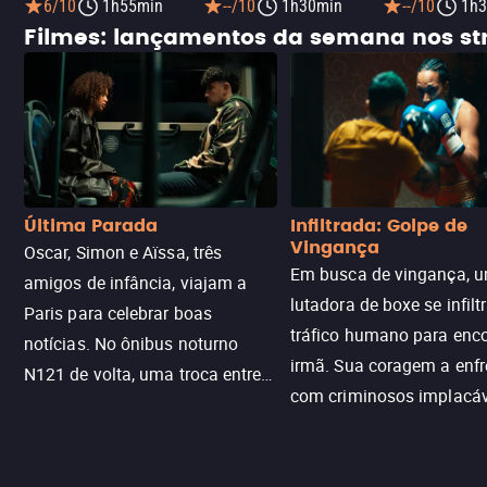
6/10
1h55min
--/10
1h30min
--/10
1h3
Filmes: lançamentos da semana nos s
Última Parada
Infiltrada: Golpe de
Vingança
Oscar, Simon e Aïssa, três
Em busca de vingança, u
amigos de infância, viajam a
lutadora de boxe se infilt
Paris para celebrar boas
tráfico humano para enco
notícias. No ônibus noturno
irmã. Sua coragem a enfr
N121 de volta, uma troca entre
com criminosos implacáv
passageiros escala e a situação
segredos perigosos e sit
sai do controle, transformando a
que testam sua resistênci
viagem em um intenso thriller