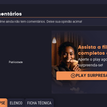
entários
ilme ainda não tem comentários. Deixe sua opinião acima!
Assista a f
completos 
Aperte o play ag
Publicidade
surpreenda-se!
PLAY SURPRES
PSE
ELENCO
FICHA TÉCNICA