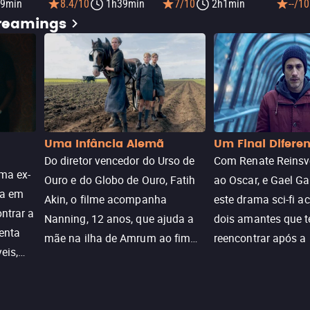
9min
8.4/10
1h39min
7/10
2h1min
--/10
treamings
Uma Infância Alemã
Um Final Difere
Do diretor vencedor do Urso de
Com Renate Reinsve
ma ex-
Ouro e do Globo de Ouro, Fatih
ao Oscar, e Gael Ga
ra em
Akin, o filme acompanha
este drama sci-fi 
ntrar a
Nanning, 12 anos, que ajuda a
dois amantes que 
enta
mãe na ilha de Amrum ao fim
reencontrar após a
eis,
da guerra. Quando a paz chega,
meio de uma tecno
uações
a aparente proteção da ilha se
oferece uma última
a.
rompe e ele precisa encarar o
reviver o que senti