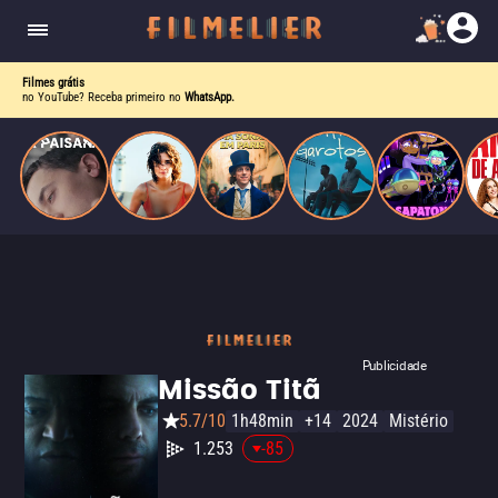
homens gays, coloca sua carreira em risco
quando se apaixona por um de seus alvos.
Filmes grátis
no YouTube? Receba primeiro no
WhatsApp.
Publicidade
Missão Titã
5.7/10
1h48min
+14
2024
Mistério
1.253
-85