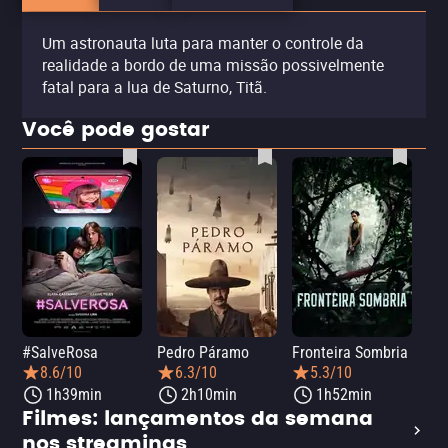
Um astronauta luta para manter o controle da
realidade a bordo de uma missão possivelmente
fatal para a lua de Saturno, Titã.
Você pode gostar
#SalveRosa
Pedro Páramo
Fronteira Sombria
Ar
8.6/10
6.3/10
5.3/10
1h39min
2h10min
1h52min
Filmes: lançamentos da semana
nos streamings