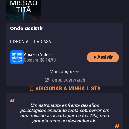
Onde assistir
DISPONÍVEL EM CASA
Amazon Video
Assistir
Compra
R$ 14,90
Apple TV Store
Claro TV+
Vivo Play
YouTube
Telecine Amazon Channel
Mais opções
Aluguel
Aluguel
Aluguel
Aluguel
Assinatura
R$ 14,90
Fonte
: JustWatch
ADICIONAR À MINHA LISTA
Um astronauta enfrenta desafios
psicológicos enquanto tenta sobreviver em
uma missão arriscada para a lua Titã, uma
jornada rumo ao desconhecido.