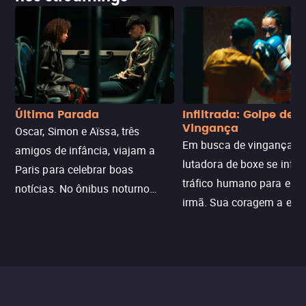
Última Parada
Infiltrada: Golpe de
Vingança
Oscar, Simon e Aïssa, três
Em busca de vingança, u
amigos de infância, viajam a
lutadora de boxe se infilt
Paris para celebrar boas
tráfico humano para enco
notícias. No ônibus noturno
irmã. Sua coragem a enfr
N121 de volta, uma troca entre
com criminosos implacáv
passageiros escala e a situação
segredos perigosos e sit
sai do controle, transformando a
que testam sua resistênci
viagem em um intenso thriller
urbano.