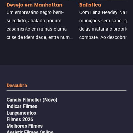
Desejo em Manhattan
Balística
Um empresário negro bem-
Com Lena Headey. Nanc
sucedido, abalado por um
munições sem saber qu
casamento em ruínas e uma
delas mataria o próprio f
crise de identidade, entra num
combate. Ao descobrir a
jogo sexualizado de gato e rato
verdade, ela deixa a rotin
com uma mulher branca
fábrica e parte em uma 
misteriosa no metrô. A escalada
implacável contra quem
leva a um desfecho violento.
escondeu os fatos, dispo
tudo pela vingança.
Descubra
Canais Filmelier (Novo)
Indicar Filmes
Lançamentos
Filmes 2026
Melhores Filmes
Assistir Filmes Online