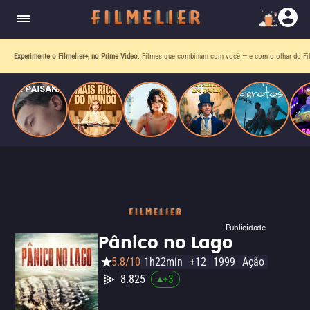
homens gays, coloca sua carreira em risco
quando se apaixona por um de seus alvos.
Experimente o Filmelier+, no Prime Video
. Filmes que combinam com você — e com o olhar do Fil
Publicidade
Pânico no Lago
5.8/10
1h22min
+12
1999
Ação
8.825
+
3