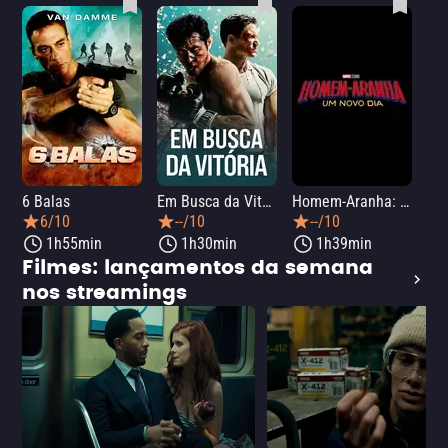
6 Balas
Em Busca da Vitória
Homem-Aranha: Um Novo Dia
A O
6/10
--/10
--/10
1h55min
1h30min
1h39min
Filmes: lançamentos da semana
nos streamings