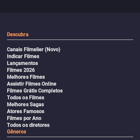
com uma mulher branca
fábrica e parte em uma 
misteriosa no metrô. A escalada
implacável contra quem
leva a um desfecho violento.
escondeu os fatos, dispo
tudo pela vingança.
Descubra
Canais Filmelier (Novo)
Indicar Filmes
Lançamentos
Filmes 2026
Melhores Filmes
Assistir Filmes Online
Filmes Grátis Completos
Todos os Filmes
Melhores Sagas
Atores Famosos
Filmes por Ano
Todos os diretores
Gêneros