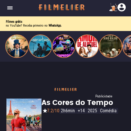
enquanto luta contra uma doença. Ele compõe
Paris
obras-primas, participa de festas e busca romance
em meio a círculos aristocráticos e reais.
Filmes grátis
no YouTube? Receba primeiro no
WhatsApp.
Publicidade
As Cores do Tempo
7.2/10
2h6min
+14
2025
Comédia