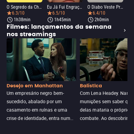
O Segredo da Chef
Eu Já Fui Engraçada
O Diabo Veste Prada 2
O 
6.3/10
6.5/10
6.4/10
1h38min
1h45min
2h0min
Filmes: lançamentos da semana
nos streamings
Desejo em Manhattan
Balística
Um empresário negro bem-
Com Lena Headey. Nanc
sucedido, abalado por um
munições sem saber qu
casamento em ruínas e uma
delas mataria o próprio f
crise de identidade, entra num
combate. Ao descobrir a
jogo sexualizado de gato e rato
verdade, ela deixa a rotin