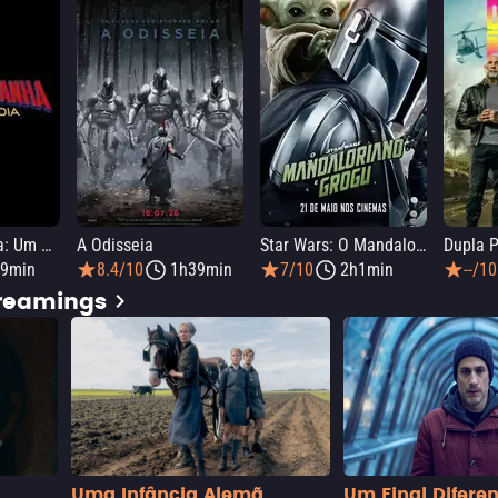
Homem-Aranha: Um Novo Dia
A Odisseia
Star Wars: O Mandaloriano e Grogu
Dupla P
9min
8.4/10
1h39min
7/10
2h1min
--/10
treamings
Uma Infância Alemã
Um Final Difere