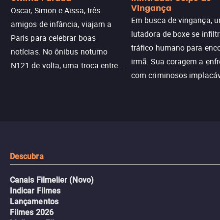
Vingança
Oscar, Simon e Aïssa, três
Em busca de vingança, u
amigos de infância, viajam a
lutadora de boxe se infilt
Paris para celebrar boas
tráfico humano para enco
notícias. No ônibus noturno
irmã. Sua coragem a enfr
N121 de volta, uma troca entre
com criminosos implacáv
passageiros escala e a situação
segredos perigosos e sit
sai do controle, transformando a
que testam sua resistênci
viagem em um intenso thriller
urbano.
Descubra
Canais Filmelier (Novo)
Indicar Filmes
Lançamentos
Filmes 2026