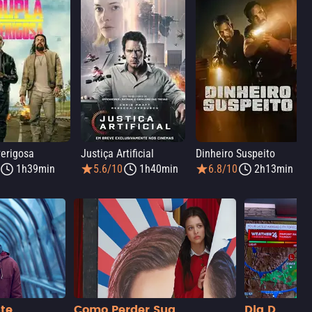
erigosa
Justiça Artificial
Dinheiro Suspeito
1h39min
5.6/10
1h40min
6.8/10
2h13min
nte
Como Perder Sua
Dia D