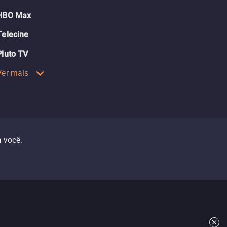
HBO Max
Telecine
Pluto TV
Ver mais
 você.