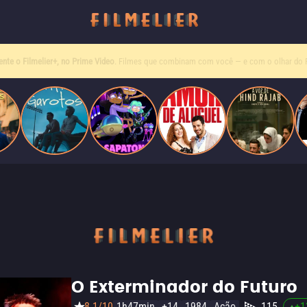
Entre tantas opções,
receba o que mais vale seu tempo!
Toda sexta, no seu e-mail.
O Exterminador do Futuro
8.1/10
1h47min
+14
1984
Ação
115
+
1