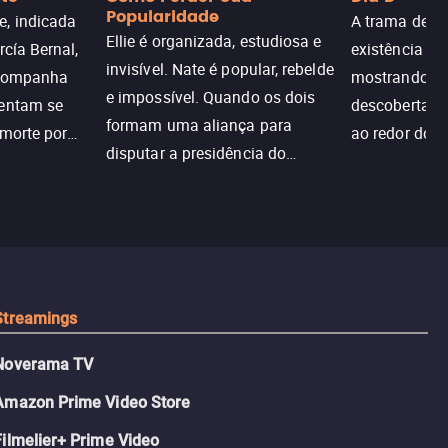
Popularidade
, indicada
A trama de DI
Ellie é organizada, estudiosa e
rcía Bernal,
existência de
invisível. Nate é popular, rebelde
acompanha
mostrando c
e impossível. Quando os dois
tentam se
descoberta ir
formam uma aliança para
 morte por
ao redor do 
disputar a presidência do
logia que
sociedade atu
colégio, o plano era simples —
 chance de
até o coração resolver complicar
am.
tudo.
Streamings
Noverama TV
Amazon Prime Video Store
Filmelier+ Prime Video