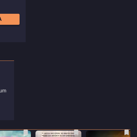
A
num