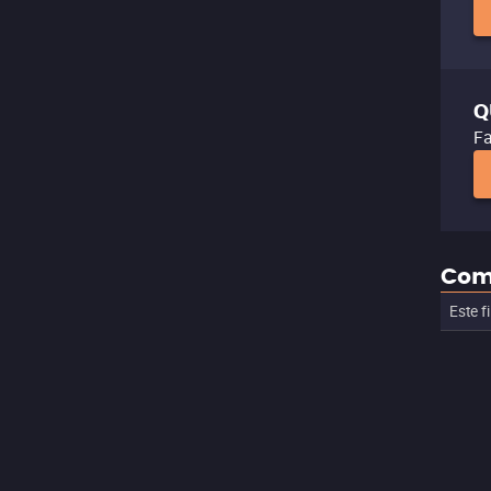
Q
Fa
Com
Este f