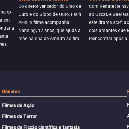
Do diretor vencedor do Urso de
Com Renate Reinsve
ma ex-
Ouro e do Globo de Ouro, Fatih
ao Oscar, e Gael Ga
ra em
Akin, o filme acompanha
este drama sci-fi 
ntrar a
Nanning, 12 anos, que ajuda a
dois amantes que 
enta
mãe na ilha de Amrum ao fim
reencontrar após a
eis,
da guerra. Quando a paz chega,
meio de uma tecno
uações
a aparente proteção da ilha se
oferece uma última
a.
rompe e ele precisa encarar o
reviver o que senti
passado.
Gêneros
Filmes de Ação
Filmes de Terror
Filmes de Ficção científica e fantasia