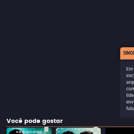
SINO
Em 
ini
arq
com
líd
env
fut
Você pode gostar