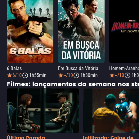
6 Balas
Em Busca da Vitória
6/10
1h55min
--/10
1h30min
--/10
1h3
Filmes: lançamentos da semana nos s
Última Parada
Infiltrada: Golpe de