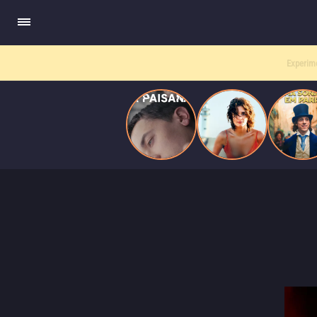
quando se apaixona por um de seus alvos.