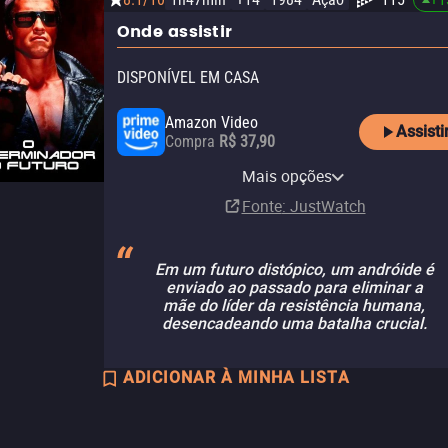
Onde assistir
DISPONÍVEL EM CASA
Amazon Video
Assisti
Compra
R$ 37,90
Apple TV Store
MGM Plus Amazon Channel
MGM+ Apple TV Channel
Mais opções
Aluguel
Assinatura
Assinatura
R$ 11,90
Fonte
: JustWatch
Em um futuro distópico, um andróide é
enviado ao passado para eliminar a
mãe do líder da resistência humana,
desencadeando uma batalha crucial.
ADICIONAR À MINHA LISTA