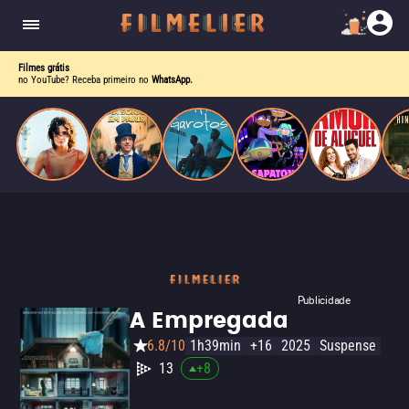
o desejo e a dor, a linha entre o livro que ele
escrevia e a vida real começa a desaparecer.
Filmes grátis
no YouTube? Receba primeiro no
WhatsApp.
Publicidade
A Empregada
6.8/10
1h39min
+16
2025
Suspense
13
+
8