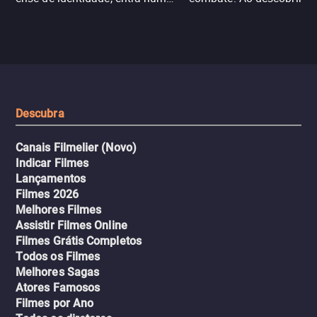
jogo sexualizado de gato e rato
verdade, ela deixa a rotin
com uma mulher branca
fábrica e parte em uma 
misteriosa no metrô. A escalada
implacável contra quem
leva a um desfecho violento.
escondeu os fatos, dispo
tudo pela vingança.
Descubra
Canais Filmelier (Novo)
Indicar Filmes
Lançamentos
Filmes 2026
Melhores Filmes
Assistir Filmes Online
Filmes Grátis Completos
Todos os Filmes
Melhores Sagas
Atores Famosos
Filmes por Ano