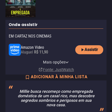
Onde assistir
EM CARTAZ NOS CINEMAS
Amazon Video
Assistir
Aluguel
R$ 11,90
Apple TV Store
Claro tv+
Vivo Play
Telecine Amazon Channel
Mais opções
Aluguel
Assinatura
Aluguel
Assinatura
R$ 11,90
Fonte
: JustWatch
ADICIONAR À MINHA LISTA
Millie busca recomeço como empregada
doméstica de um casal rico, mas descobre
segredos sombrios e perigosos em sua
nova casa.