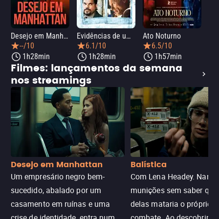
Desejo em Manhattan
Evidências de um Crime
Ato Noturno
--/10
6.1/10
6.5/10
1h28min
1h28min
1h57min
Filmes: lançamentos da semana
nos streamings
Desejo em Manhattan
Balística
Um empresário negro bem-
Com Lena Headey. Nanc
sucedido, abalado por um
munições sem saber qu
casamento em ruínas e uma
delas mataria o próprio f
crise de identidade, entra num
combate. Ao descobrir a