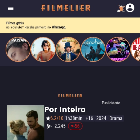
homens gays, coloca sua carreira em risco
quando se apaixona por um de seus alvos.
Filmes grátis
no YouTube? Receba primeiro no
WhatsApp.
Publicidade
Por Inteiro
6.2/10
1h38min
+16
2024
Drama
2.245
-56