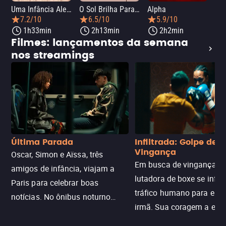
Uma Infância Alemã
O Sol Brilha Para Todos
Alpha
7.2/10
6.5/10
5.9/10
1h33min
2h13min
2h2min
Filmes: lançamentos da semana
nos streamings
Última Parada
Infiltrada: Golpe de
Vingança
Oscar, Simon e Aïssa, três
Em busca de vingança, u
amigos de infância, viajam a
lutadora de boxe se infilt
Paris para celebrar boas
tráfico humano para enco
notícias. No ônibus noturno
irmã. Sua coragem a enfr
N121 de volta, uma troca entre
com criminosos implacáv
passageiros escala e a situação