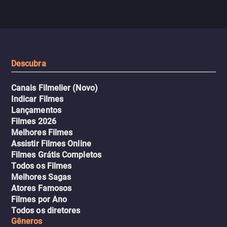
segredos perigosos e sit
sai do controle, transformando a
que testam sua resistênci
viagem em um intenso thriller
urbano.
Descubra
Canais Filmelier (Novo)
Indicar Filmes
Lançamentos
Filmes 2026
Melhores Filmes
Assistir Filmes Online
Filmes Grátis Completos
Todos os Filmes
Melhores Sagas
Atores Famosos
Filmes por Ano
Todos os diretores
Gêneros