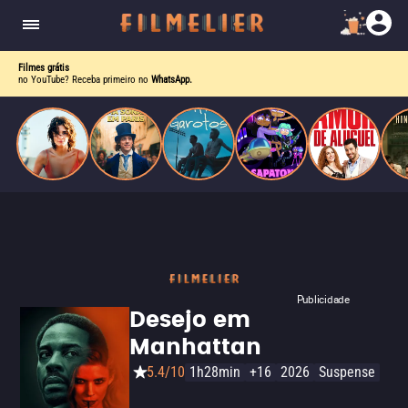
o desejo e a dor, a linha entre o livro que ele
escrevia e a vida real começa a desaparecer.
Filmes grátis
no YouTube? Receba primeiro no
WhatsApp.
Publicidade
Desejo em
Manhattan
5.4/10
1h28min
+16
2026
Suspense