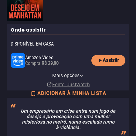
Onde assistir
DISPONÍVEL EM CASA
Amazon Video
Assistir
Compra
R$ 29,90
Apple TV Store
Claro TV+
Vivo Play
Mais opções
Compra
Aluguel
Aluguel
R$ 32,90
Fonte
: JustWatch
ADICIONAR À MINHA LISTA
Um empresário em crise entra num jogo de
desejo e provocação com uma mulher
misteriosa no metrô, numa escalada rumo
à violência.