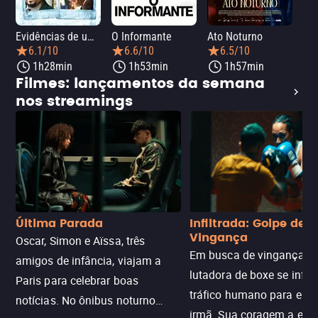
Evidências de um Crime
O Informante
Ato Noturno
A 
6.1/10
6.6/10
6.5/10
1h28min
1h53min
1h57min
Filmes: lançamentos da semana
nos streamings
Última Parada
Infiltrada: Golpe de
Vingança
Oscar, Simon e Aïssa, três
Em busca de vingança, u
amigos de infância, viajam a
lutadora de boxe se infilt
Paris para celebrar boas
tráfico humano para enco
notícias. No ônibus noturno
irmã. Sua coragem a enfr