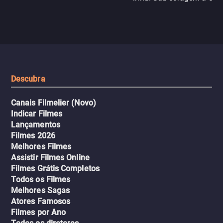
N121 de volta, uma troca entre
com criminosos implacáv
passageiros escala e a situação
segredos perigosos e sit
sai do controle, transformando a
que testam sua resistênci
viagem em um intenso thriller
urbano.
Descubra
Canais Filmelier (Novo)
Indicar Filmes
Lançamentos
Filmes 2026
Melhores Filmes
Assistir Filmes Online
Filmes Grátis Completos
Todos os Filmes
Melhores Sagas
Atores Famosos
Filmes por Ano